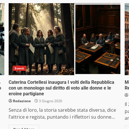
Eventi
%
Caterina Cortellesi inaugura I volti della Repubblica
Mo
o
con un monologo sul diritto di voto alle donne e le
R
eroine partigiane
Redazione
3 Giugno 2026
Il
Senza di loro, la storia sarebbe stata diversa, dice
p
l’attrice e regista, puntando i riflettori su donne...
am