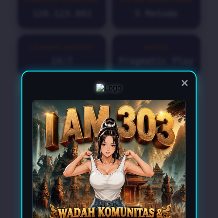
PENILAIAN PENGGUNA
SISTEM PEMBAYARAN
120.123.003
5 Metode
LAYANAN SUPPORT
SISTEM
24/7
Pragmatic Play
×
WAKTU77
menawarkan kemudahan transaksi
luar biasa: mulai dari sistem slot pulsa tanpa
potongan hingga dukungan penuh untuk seluruh
layanan deposit bank lokal di indonesia. pahami
algoritma permainan secara mendalam lewat fitur
demo kami, lalu beralihlah ke mode nyata dengan
fleksibilitas deposit tanpa batas.
SLOT DEMO hadir sebagai solusi cerdas satu
atap untuk Anda! Kami menyediakan akses gratis