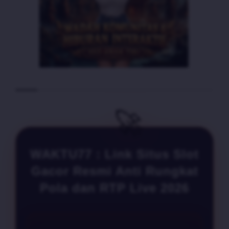
WAKTU77 : Link Situs Slot
Gacor Resmi Anti Rungkat
Pola dan RTP Live 2026