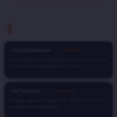
ULASAN TERBARU KOMUNITAS
WAKTU77
Ardi Bellingham
★★★★★
2026-07-18
Situs WAKTU77 slot paling gokil dari semua yang sudah
pernah saya main betah dah main di situs ini
Tina Horse
★★★★★
2026-07-12
Awalnya ragu tapi setelah coba WAKTU77 di situs ini
soalnya maxwin nya gampang