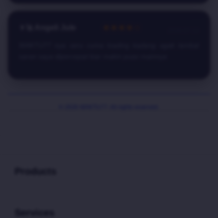
Angeli Jule
★★★★☆
2026-07-14
WAKTU77 nya seru cuma loading kadang agak lambat
saran saya dipercepat biar makin puas mainnya
© 2026 WAKTU77. All rights reserved.
Buka
Footer Navigation
Products
Buka
Services