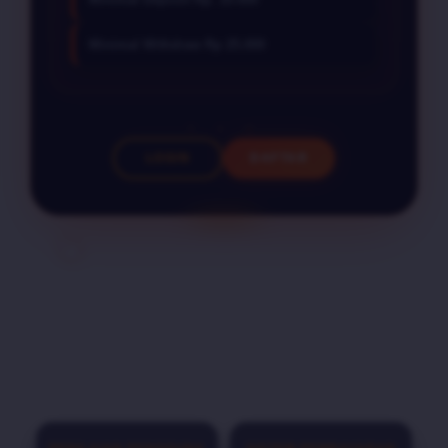
Minimal Withdraw Rp 25.000
LOGIN
DAFTAR
Layer Popup Close
WAKTU77 : Link Situs Slot
Gacor Resmi Anti Rungkat
Pola dan RTP Live 2026