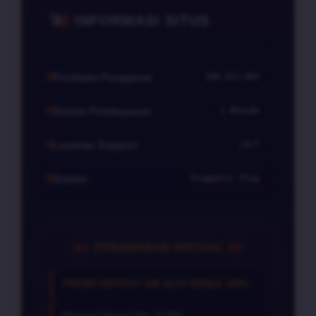
INFORMASI SITUS
Penilaian Pengguna
100.023.003
Sistem Pembayaran
5 Metode
Layanan Support
24/7
Sistem
Pragmatic Play
PENAWARAN SPESIAL
PROMO DEPOSIT 10K SLOT BONUS 100%
Minimal Deposit Rp. 10.000