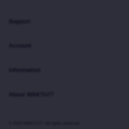
Buka
Support
Buka
Account
Buka
Information
Buka
About WAKTU77
© 2026 WAKTU77. All rights reserved.