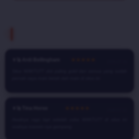
ULASAN TERBARU KOMUNITAS
WAKTU77
Ardi Bellingham
★★★★★
2026-07-18
Situs WAKTU77 slot paling gokil dari semua yang sudah
pernah saya main betah dah main di situs ini
Tina Horse
★★★★★
2026-07-12
Awalnya ragu tapi setelah coba WAKTU77 di situs ini
soalnya maxwin nya gampang