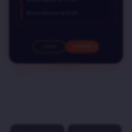
Minimal Withdraw Rp 25.000
LOGIN
DAFTAR
Layer Popup Close
WAKTU77 : Link Situs Slot
Gacor Resmi Anti Rungkat
Pola dan RTP Live 2026