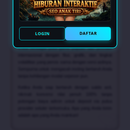
ke ribuan simulator mesin slot online terlengkap
untuk menguji pola, ritme, dan strategi Anda.
Tidak hanya sebagai tempat latihan, platform
kami juga terintegrasi dengan gerbang taruhan
resmi yang menawarkan kemudahan transaksi
DAFTAR
LOGIN
luar biasa.
Coba berbagai judul game populer dari provider
internasional dengan fitur, grafik, dan tingkat
volatilitas yang persis sama dengan versi aslinya.
Sempurna untuk mengasah insting bertaruh Anda
tanpa kehilangan modal sepeser pun.
Ketika Anda siap bertaruh dengan saldo asli,
nikmati konversi nilai penuh 100% tanpa
potongan biaya admin untuk deposit via pulsa
provider seluler terkemuka. Apa yang Anda kirim
adalah apa yang Anda mainkan!