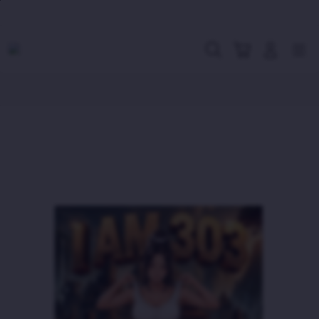
Skip
to
content
Cari
Troli
Login
Navigation
Buka Info Lebih Lanjut