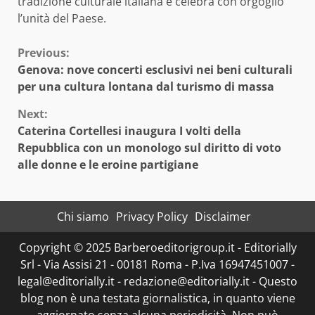
tradizione culturale italiana e celebra con orgoglio
l’unità del Paese.
Continue
Previous:
Genova: nove concerti esclusivi nei beni culturali
Reading
per una cultura lontana dal turismo di massa
Next:
Caterina Cortellesi inaugura I volti della
Repubblica con un monologo sul diritto di voto
alle donne e le eroine partigiane
Chi siamo
Privacy Policy
Disclaimer
Copyright © 2025 Barberoeditorigroup.it - Editorially
Srl - Via Assisi 21 - 00181 Roma - P.Iva 16947451007 -
legal@editorially.it - redazione@editorially.it - Questo
blog non è una testata giornalistica, in quanto viene
aggiornato senza alcuna periodicità. Non può