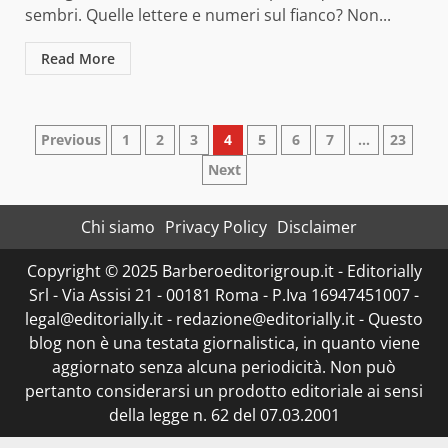
sembri. Quelle lettere e numeri sul fianco? Non...
Read More
Paginazione
Previous
1
2
3
4
5
6
7
…
23
Next
degli
articoli
Chi siamo
Privacy Policy
Disclaimer
Copyright © 2025 Barberoeditorigroup.it - Editorially
Srl - Via Assisi 21 - 00181 Roma - P.Iva 16947451007 -
legal@editorially.it - redazione@editorially.it - Questo
blog non è una testata giornalistica, in quanto viene
aggiornato senza alcuna periodicità. Non può
pertanto considerarsi un prodotto editoriale ai sensi
della legge n. 62 del 07.03.2001