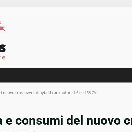
el nuovo crossover full hybrid con motore 1.6 da 138 CV
a e consumi del nuovo cr