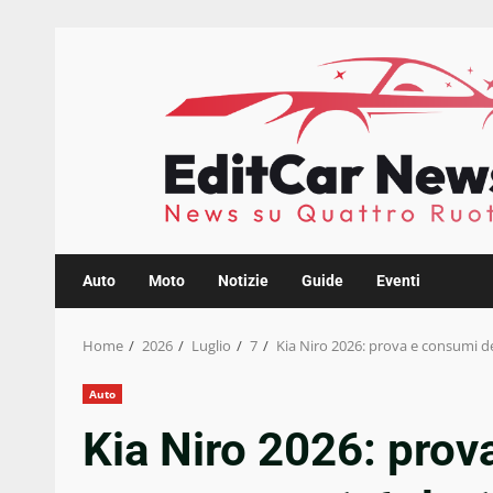
Skip
to
content
Auto
Moto
Notizie
Guide
Eventi
Home
2026
Luglio
7
Kia Niro 2026: prova e consumi d
Auto
Kia Niro 2026: prov