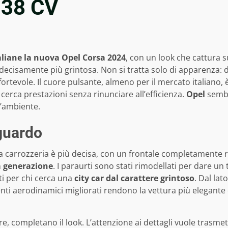
138 CV
taliane la nuova Opel Corsa 2024
, con un look che cattura s
 decisamente più grintosa. Non si tratta solo di apparenza: de
fortevole. Il cuore pulsante, almeno per il mercato italiano
 cerca prestazioni senza rinunciare all’efficienza.
Opel
sembr
l’ambiente.
sguardo
La carrozzeria è più decisa, con un frontale completamente ri
a generazione
. I paraurti sono stati rimodellati per dare un 
ti per chi cerca una
city car dal carattere grintoso
. Dal lat
enti aerodinamici migliorati rendono la vettura più elegante e
re, completano il look. L’attenzione ai dettagli vuole trasmet