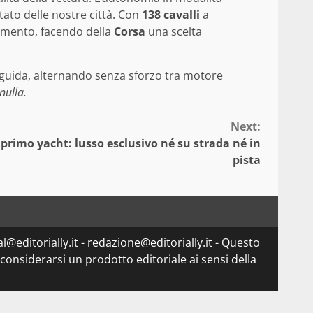
tato delle nostre città. Con
138 cavalli
a
egmento, facendo della
Corsa
una scelta
i guida, alternando senza sforzo tra motore
nulla.
Next:
 primo yacht: lusso esclusivo né su strada né in
pista
l@editorially.it - redazione@editorially.it - Questo
considerarsi un prodotto editoriale ai sensi della