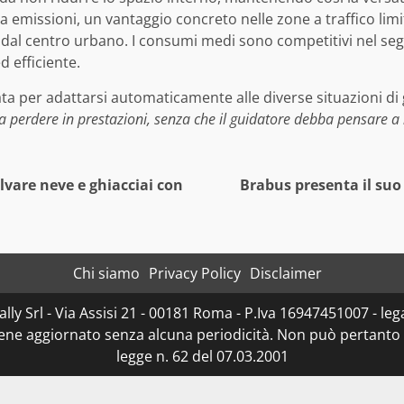
za emissioni, un vantaggio concreto nelle zone a traffico limi
ri dal centro urbano. I consumi medi sono competitivi nel s
 efficiente.
iata per adattarsi automaticamente alle diverse situazioni d
nza perdere in prestazioni, senza che il guidatore debba pensare a 
lvare neve e ghiacciai con
Brabus presenta il suo
Chi siamo
Privacy Policy
Disclaimer
ly Srl - Via Assisi 21 - 00181 Roma - P.Iva 16947451007 - lega
iene aggiornato senza alcuna periodicità. Non può pertanto 
legge n. 62 del 07.03.2001