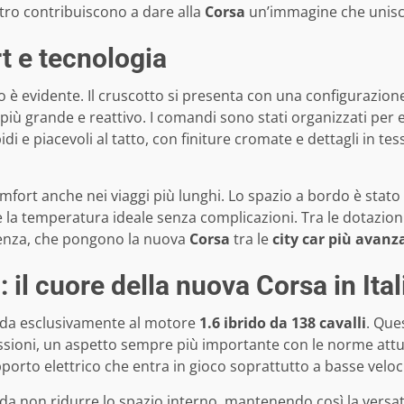
ietro contribuiscono a dare alla
Corsa
un’immagine che unisce 
rt e tecnologia
 è evidente. Il cruscotto si presenta con una configurazio
ù grande e reattivo. I comandi sono stati organizzati per e
idi e piacevoli al tatto, con finiture cromate e dettagli in 
fort anche nei viaggi più lunghi. Lo spazio a bordo è stato s
la temperatura ideale senza complicazioni. Tra le dotazioni d
rgenza, che pongono la nuova
Corsa
tra le
city car più avanz
 il cuore della nuova Corsa in Ital
fida esclusivamente al motore
1.6 ibrido da 138 cavalli
. Que
ssioni, un aspetto sempre più importante con le norme attu
upporto elettrico che entra in gioco soprattutto a basse veloc
 da non ridurre lo spazio interno, mantenendo così la versati