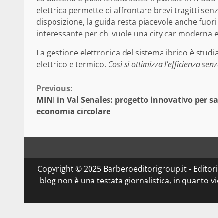
elettrica permette di affrontare brevi tragitti sen
disposizione, la guida resta piacevole anche fuo
interessante per chi vuole una city car moderna ed
La gestione elettronica del sistema ibrido è stud
elettrico e termico.
Così si ottimizza l’efficienza se
Continue
Previous:
MINI in Val Senales: progetto innovativo per sa
Reading
economia circolare
Copyright © 2025 Barberoeditorigroup.it - Editorial
blog non è una testata giornalistica, in quanto v