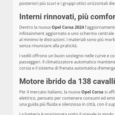
posteriori più scuri e i gruppi ottici orizzontali d
Interni rinnovati, più comfo
Dentro la nuova
Opel Corsa 2024
l’aggiornamento
infotainment aggiornato e uno schermo centrale pi
al minimo le distrazioni. I materiali sono più morb
senza rinunciare alla praticità.
I sedili offrono un buon sostegno nelle curve e com
passeggeri. Il climatizzatore automatico mantiene 
corsia e il sistema di frenata automatica d’eme
Motore ibrido da 138 cavalli:
Per il mercato italiano, la nuova
Opel Corsa
si af
elettrico, pensato per contenere consumi ed emi
una guida più fluida e silenziosa in città, con il s
La batteria è posizionata sotto il pianale in modo