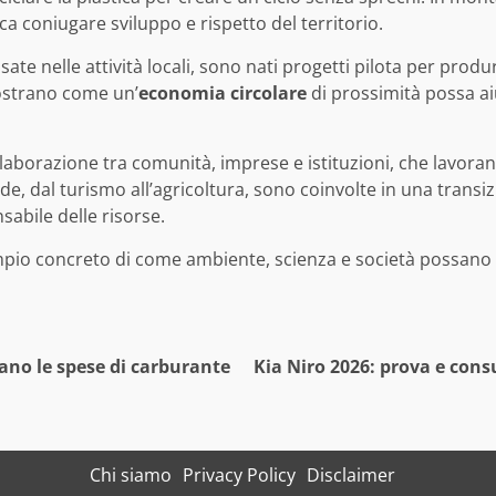
ca coniugare sviluppo e rispetto del territorio.
usate nelle attività locali, sono nati progetti pilota per pro
mostrano come un’
economia circolare
di prossimità possa ai
llaborazione tra comunità, imprese e istituzioni, che lavor
e, dal turismo all’agricoltura, sono coinvolte in una transiz
abile delle risorse.
pio concreto di come ambiente, scienza e società possano un
no le spese di carburante
Kia Niro 2026: prova e cons
Chi siamo
Privacy Policy
Disclaimer