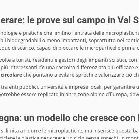
perare: le prove sul campo in Val 
logie e pratiche che limitino l’entrata delle microplastiche n
ali biodegradabili o meno impattanti, soprattutto nei cantieri 
cque di scarico, capaci di bloccare le microparticelle prima c
e a turisti, residenti e gestori degli impianti sciistici, con
più interessanti c’è una raccolta differenziata più efficace e i
circolare
che puntano a evitare sprechi e valorizzare ciò ch
 tra enti pubblici, università e imprese locali, per garantire
otrebbe essere replicato in altre zone alpine d’Europa, do
agna: un modello che cresce con l
si limita a ridurre le microplastiche, ma inserisce questa b
iciclare la plastica per creare un ciclo senza sprechi. In mo