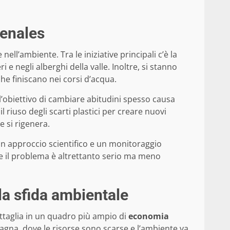
Senales
ell’ambiente. Tra le iniziative principali c’è la
e negli alberghi della valle. Inoltre, si stanno
he finiscano nei corsi d’acqua.
 l’obiettivo di cambiare abitudini spesso causa
l riuso degli scarti plastici per creare nuovi
e si rigenera.
 un approccio scientifico e un monitoraggio
ve il problema è altrettanto serio ma meno
a sfida ambientale
attaglia in un quadro più ampio di
economia
ntagna, dove le risorse sono scarse e l’ambiente va