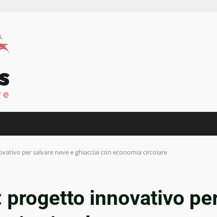
ovativo per salvare neve e ghiacciai con economia circolare
: progetto innovativo pe