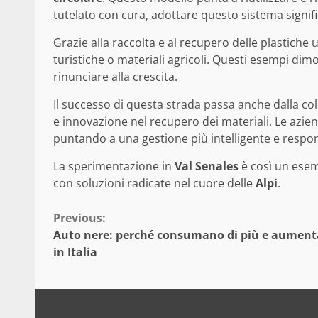
tutelato con cura, adottare questo sistema signifi
Grazie alla raccolta e al recupero delle plastiche 
turistiche o materiali agricoli. Questi esempi di
rinunciare alla crescita.
Il successo di questa strada passa anche dalla co
e innovazione nel recupero dei materiali. Le aziend
puntando a una gestione più intelligente e respons
La sperimentazione in
Val Senales
è così un esem
con soluzioni radicate nel cuore delle
Alpi
.
Continue
Previous:
Auto nere: perché consumano di più e aumenta
Reading
in Italia