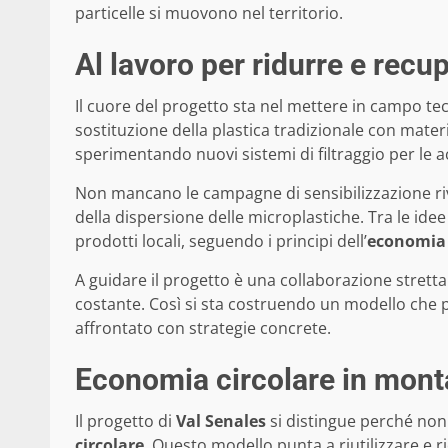
particelle si muovono nel territorio.
Al lavoro per ridurre e recu
Il cuore del progetto sta nel mettere in campo tecno
sostituzione della plastica tradizionale con materi
sperimentando nuovi sistemi di filtraggio per le a
Non mancano le campagne di sensibilizzazione rivolt
della dispersione delle microplastiche. Tra le idee 
prodotti locali, seguendo i principi dell’
economia 
A guidare il progetto è una collaborazione stretta
costante. Così si sta costruendo un modello che p
affrontato con strategie concrete.
Economia circolare in mont
Il progetto di
Val Senales
si distingue perché non 
circolare
. Questo modello punta a riutilizzare e r