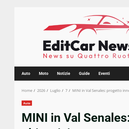
Skip
to
content
Auto
Moto
Notizie
Guide
Eventi
Home
2026
Luglio
7
MINI in Val Senales: progetto inn
Auto
MINI in Val Senales