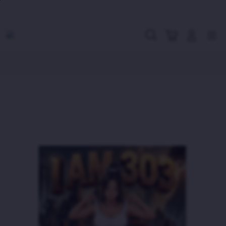
Skip
to
content
Cari
Troli
Login
Navigation
Buka Info Lebih Lanjut