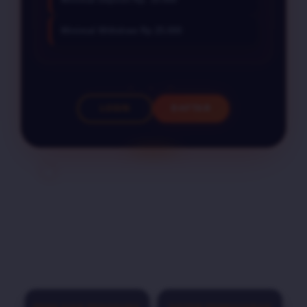
Minimal Withdraw Rp 25.000
LOGIN
DAFTAR
Layer Popup Close
WAKTU77 : Link Situs Slot
Gacor Resmi Anti Rungkat
Pola dan RTP Live 2026