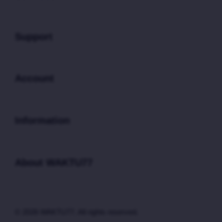
Buka
Support
Buka
Account
Buka
Information
Buka
About WAKTU77
© 2026 WAKTU77. All rights reserved.