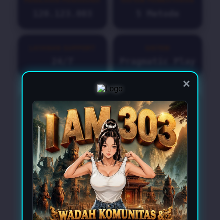
PENILAIAN PENGGUNA
SISTEM PEMBAYARAN
120.123.003
5 Metode
LAYANAN SUPPORT
SISTEM
24/7
Pragmatic Play
×
WAKTU77
menawarkan kemudahan transaksi
luar biasa: mulai dari sistem slot pulsa tanpa
potongan hingga dukungan penuh untuk seluruh
layanan deposit bank lokal di indonesia. pahami
algoritma permainan secara mendalam lewat fitur
demo kami, lalu beralihlah ke mode nyata dengan
fleksibilitas deposit tanpa batas.
SLOT DEMO hadir sebagai solusi cerdas satu
atap untuk Anda! Kami menyediakan akses gratis