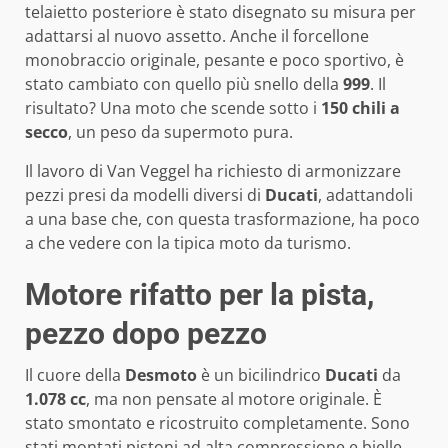
telaietto posteriore è stato disegnato su misura per
adattarsi al nuovo assetto. Anche il forcellone
monobraccio originale, pesante e poco sportivo, è
stato cambiato con quello più snello della
999
. Il
risultato? Una moto che scende sotto i
150 chili a
secco
, un peso da supermoto pura.
Il lavoro di Van Veggel ha richiesto di armonizzare
pezzi presi da modelli diversi di
Ducati
, adattandoli
a una base che, con questa trasformazione, ha poco
a che vedere con la tipica moto da turismo.
Motore rifatto per la pista,
pezzo dopo pezzo
Il cuore della
Desmoto
è un bicilindrico
Ducati
da
1.078 cc
, ma non pensate al motore originale. È
stato smontato e ricostruito completamente. Sono
stati montati pistoni ad alta compressione e bielle