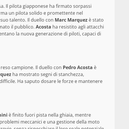
. Il pilota giapponese ha firmato sorpassi
rma un pilota solido e promettente nel
 suo talento. Il duello con
Marc Marquez
è stato
mato il pubblico.
Acosta
ha resistito agli attacchi
sentano la nuova generazione di piloti, capaci di
a reso campione. Il duello con
Pedro Acosta
è
quez
ha mostrato segni di stanchezza,
 difficile. Ha saputo dosare le forze e mantenere
nini
è finito fuori pista nella ghiaia, mentre
 problemi meccanici e una gestione della moto
rovie, senza rispecchiare il loro reale potenziale.