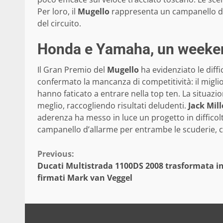
Per loro, il
Mugello
rappresenta un campanello d’al
del circuito.
Honda e Yamaha, un weekend 
Il Gran Premio del
Mugello
ha evidenziato le diff
confermato la mancanza di competitività: il miglio
hanno faticato a entrare nella top ten. La situazi
meglio, raccogliendo risultati deludenti.
Jack Mill
aderenza ha messo in luce un progetto in diffico
campanello d’allarme per entrambe le scuderie, ch
Continue
Previous:
Ducati Multistrada 1100DS 2008 trasformata in
Reading
firmati Mark van Veggel