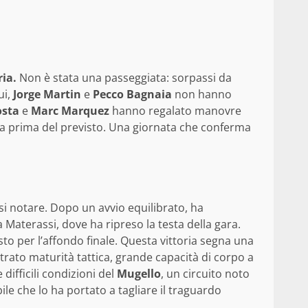
ria.
Non è stata una passeggiata: sorpassi da
ui,
Jorge Martin
e
Pecco Bagnaia
non hanno
osta
e
Marc Marquez
hanno regalato manovre
nca prima del previsto. Una giornata che conferma
rsi notare. Dopo un avvio equilibrato, ha
va Materassi, dove ha ripreso la testa della gara.
o per l’affondo finale. Questa vittoria segna una
trato maturità tattica, grande capacità di corpo a
ifficili condizioni del
Mugello
, un circuito noto
le che lo ha portato a tagliare il traguardo