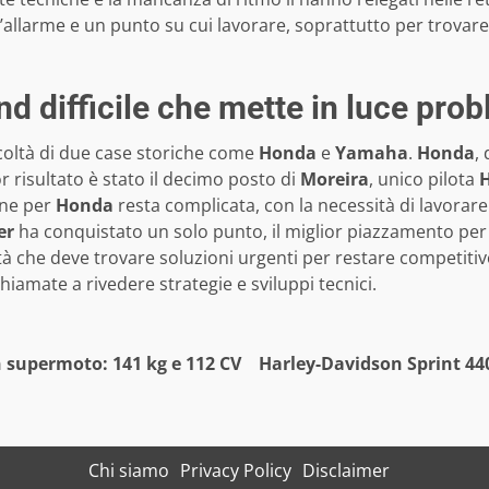
larme e un punto su cui lavorare, soprattutto per trovare c
difficile che mette in luce prob
icoltà di due case storiche come
Honda
e
Yamaha
.
Honda
,
r risultato è stato il decimo posto di
Moreira
, unico pilota
one per
Honda
resta complicata, con la necessità di lavorare
er
ha conquistato un solo punto, il miglior piazzamento per
ltà che deve trovare soluzioni urgenti per restare competit
iamate a rivedere strategie e sviluppi tecnici.
 supermoto: 141 kg e 112 CV
Harley-Davidson Sprint 440
Chi siamo
Privacy Policy
Disclaimer