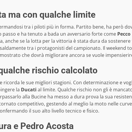
ta ma con qualche limite
rmandosi tra i piloti più in forma. Partito bene, ha però d
suo passo e ha tenuto a bada un avversario forte come
Pecco
 anche se la lotta per la vittoria è stata dura da sostenere fi
 saldamente tra i protagonisti del campionato. Il weekend to
e mostrato che dovrà migliorare ancora se vuole impensierir
qualche rischio calcolato
 ricorda le sue migliori stagioni. Con determinazione e vogli
pingere la
Ducati
al limite. Qualche rischio non gli è mancato
rpassarlo alla Bucine ha messo a dura prova la sua resiste
tornato competitivo, gestendo al meglio la moto nelle curv
nfermando il suo alto livello tecnico e fisico.
gura e Pedro Acosta