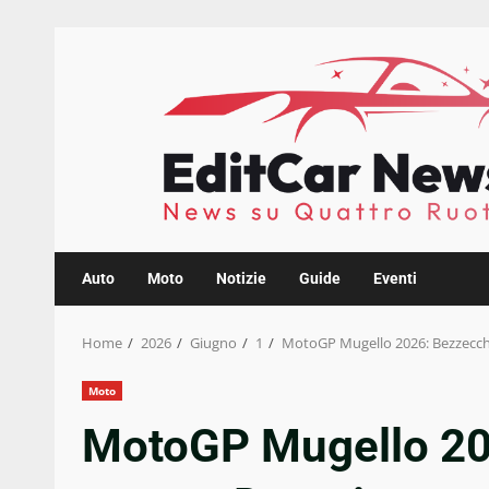
Skip
to
content
Auto
Moto
Notizie
Guide
Eventi
Home
2026
Giugno
1
MotoGP Mugello 2026: Bezzecchi
Moto
MotoGP Mugello 202