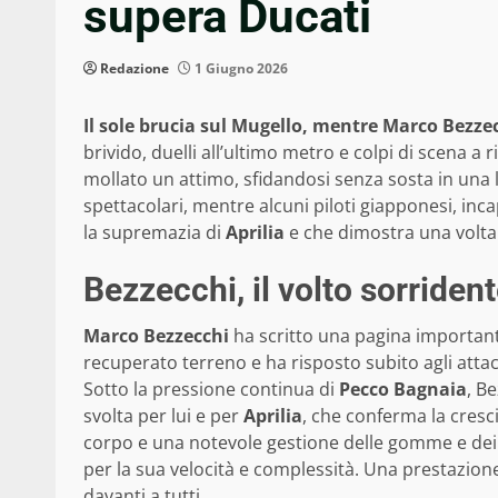
supera Ducati
Redazione
1 Giugno 2026
Il sole brucia sul Mugello, mentre Marco Bezzecc
brivido, duelli all’ultimo metro e colpi di scena a 
mollato un attimo, sfidandosi senza sosta in una 
spettacolari, mentre alcuni piloti giapponesi, in
la supremazia di
Aprilia
e che dimostra una volta 
Bezzecchi, il volto sorrident
Marco Bezzecchi
ha scritto una pagina importan
recuperato terreno e ha risposto subito agli atta
Sotto la pressione continua di
Pecco Bagnaia
, B
svolta per lui e per
Aprilia
, che conferma la cresc
corpo e una notevole gestione delle gomme e dei te
per la sua velocità e complessità. Una prestazione
davanti a tutti.