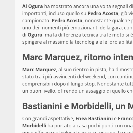
Ai Ogura
ha mostrato ancora una volta segnali di
importanti, incluso quello su
Pedro Acosta
, già v
campionato.
Pedro Acosta
, nonostante qualche 
uno dei momenti più emozionanti della gara, con 
di
Ogura
, ma la differenza tecnica tra le moto si 
spingere al massimo la tecnologia e le loro abilità
Marc Marquez, ritorno inte
Marc Marquez
, al suo rientro in pista, ha dimos
stato tra i più avvincenti del weekend, con contin
comprensibili dopo il lungo stop. Nonostante tutto,
un buon livello, offrendo un assaggio di quello ch
Bastianini e Morbidelli, un
Con grandi aspettative,
Enea Bastianini
e
Franco
Morbidelli
ha portato a casa pochi punti con una
poco efficace sul veloce tracciato toscano. Le scel