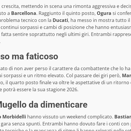
 crescita, mettendo in scena una rimonta aggressiva e decisa
isto a
Barcellona
. Raggiunto il quinto posto,
Ogura
si confe
problema tecnico con la
Ducati
, ha messo in mostra tutto il
continui sorpassi e cambi di posizione che hanno entusias
è fatta sentire soprattutto negli ultimi giri. Entrambi rappre
.
nso ma faticoso
trato di non aver perso il carattere da combattente che lo h
ui sorpassi e un ritmo elevato. Col passare dei giri però,
Mar
 il quarto posto finale va oltre le aspettative di un ritorno
e potrà essere la sua stagione 2026.
 Mugello da dimenticare
 Morbidelli
hanno vissuto un weekend complicato.
Bastia
 gara senza spunti. Entrambi hanno dovuto fare i conti con
te tecniche e la mancanza di ritmo li hanno relegati nelle ret