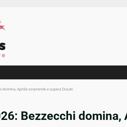
 domina, Aprilia sorprende e supera Ducati
6: Bezzecchi domina, A