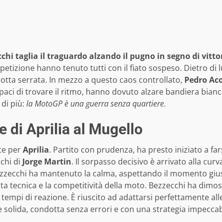
hi taglia il traguardo alzando il pugno in segno di vitto
ripetizione hanno tenuto tutti con il fiato sospeso. Dietro di l
lotta serrata. In mezzo a questo caos controllato,
Pedro Ac
capaci di trovare il ritmo, hanno dovuto alzare bandiera bia
di più:
la MotoGP è una guerra senza quartiere.
e di Aprilia al Mugello
te per
Aprilia
. Partito con prudenza, ha presto iniziato a fa
cchi di
Jorge Martin
. Il sorpasso decisivo è arrivato alla cur
ezzecchi ha mantenuto la calma, aspettando il momento giust
ita tecnica e la competitività della moto. Bezzecchi ha dimos
mpi di reazione. È riuscito ad adattarsi perfettamente alle d
 solida, condotta senza errori e con una strategia impeccabi