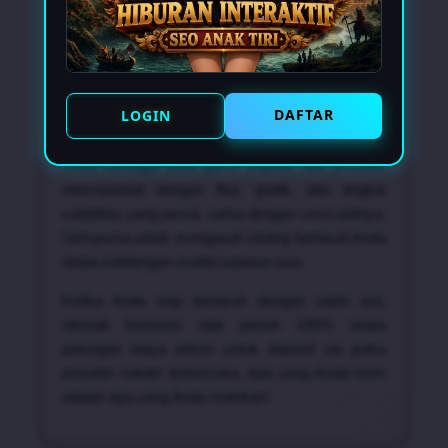
ke ribuan simulator mesin slot online terlengkap
untuk menguji pola, ritme, dan strategi Anda.
Tidak hanya sebagai tempat latihan, platform
kami juga terintegrasi dengan gerbang taruhan
resmi yang menawarkan kemudahan transaksi
DAFTAR
LOGIN
luar biasa.
Coba berbagai judul game populer dari provider
internasional dengan fitur, grafik, dan tingkat
volatilitas yang persis sama dengan versi aslinya.
Sempurna untuk mengasah insting bertaruh Anda
tanpa kehilangan modal sepeser pun.
Ketika Anda siap bertaruh dengan saldo asli,
nikmati konversi nilai penuh 100% tanpa
potongan biaya admin untuk deposit via pulsa
provider seluler terkemuka. Apa yang Anda kirim
adalah apa yang Anda mainkan!