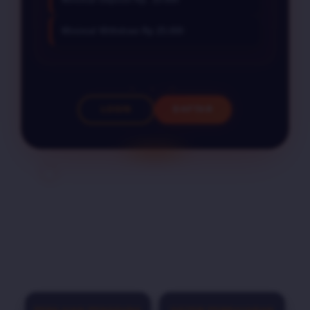
Minimal Withdraw Rp 25.000
LOGIN
DAFTAR
Layer Popup Close
WAKTU77 : Link Situs Slot
Gacor Resmi Anti Rungkat
Pola dan RTP Live 2026