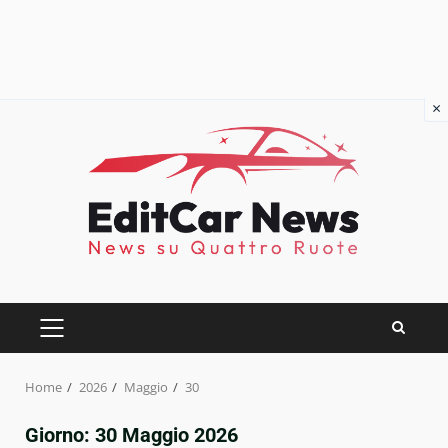
×
Skip
to
content
PRIMARY
MENU
Home
2026
Maggio
30
Giorno:
30 Maggio 2026