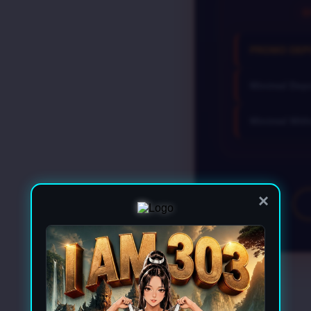
PROMO DEPO
Minimal Depo
Minimal Wit
×