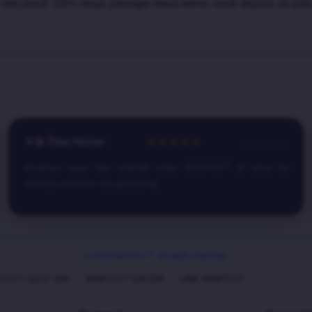
i nilai penuh 100% tanpa potongan biaya admin untuk deposit via pul
WAKTU77
Tina Horse
★★★★★
2026-07-12
Awalnya ragu tapi setelah coba WAKTU77 di situs ini
soalnya maxwin nya gampang
© 2026 WAKTU77. All rights reserved.
TU77 SLOT 10K
WAKTU77 GACOR
LINK WAKTU77