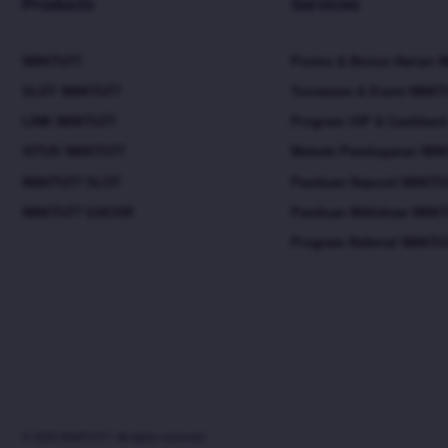
Products
Services
WAKTU77
Promo & Bonus Harian 
SLOT WAKTU77
Turnamen & Event WAKT
LINK WAKTU77
Program VIP & Cashbac
SITUS WAKTU77
Metode Pembayaran WA
WAKTU77 SLOT
Panduan Deposit WAKTU
WAKTU77 GACOR
Panduan Withdraw WAK
Program Referral WAKTU
© 2026 WAKTU77. All rights reserved.