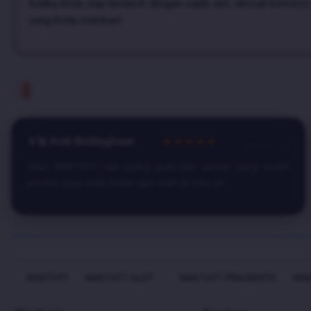
Ketika Anda siap bertaruh dengan saldo asli, nikmati konvers
yang Anda mainkan!
ULASAN TERBARU KOMUNITAS 
Ardi Bellingham
★★★★★
2026-07-18
Situs WAKTU77 slot paling gokil dari semua yang sudah
pernah saya main betah dah main di situs ini
WAKTU77
WAKTU77 SLOT
WAKTU77 PRAGMATIC
WAK
Footer Navigation