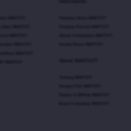
Information
mber WAKTU77
Panduan Akses WAKTU77
un Baru WAKTU77
Panduan Pemula WAKTU77
sword WAKTU77
Aturan & Kebijakan WAKTU77
ransaksi WAKTU77
Kontak Resmi WAKTU77
erifikasi WAKTU77
About WAKTU77
VIP WAKTU77
Tentang WAKTU77
Kenapa Pilih WAKTU77
Partner & Affiliate WAKTU77
Brand & Identitas WAKTU77