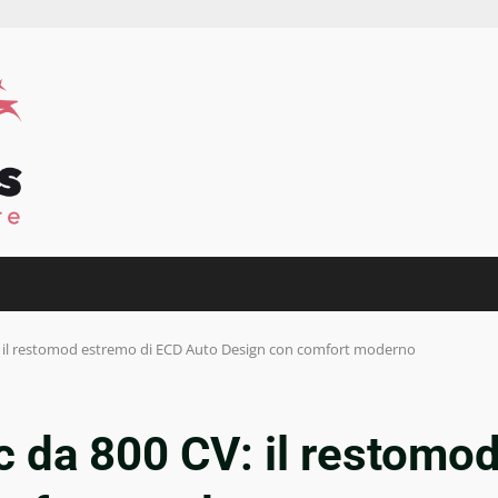
: il restomod estremo di ECD Auto Design con comfort moderno
c da 800 CV: il restomo