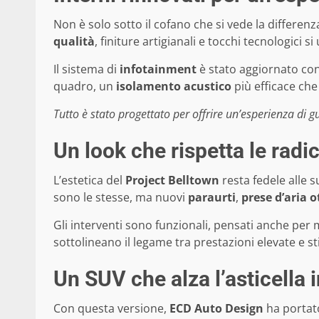
Non è solo sotto il cofano che si vede la differen
qualità
, finiture artigianali e tocchi tecnologici 
Il sistema di
infotainment
è stato aggiornato con
quadro, un
isolamento acustico
più efficace che
Tutto è stato progettato per offrire un’esperienza di g
Un look che rispetta le radi
L’estetica del
Project Belltown
resta fedele alle s
sono le stesse, ma nuovi
paraurti
,
prese d’aria 
Gli interventi sono funzionali, pensati anche per m
sottolineano il legame tra prestazioni elevate e sti
Un SUV che alza l’asticella i
Con questa versione,
ECD Auto Design
ha portato