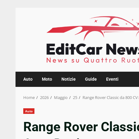
Skip
to
content
Auto
Moto
Notizie
Guide
Eventi
Home
2026
Maggio
25
Range Rover Classic da 800 CV
Auto
Range Rover Classi