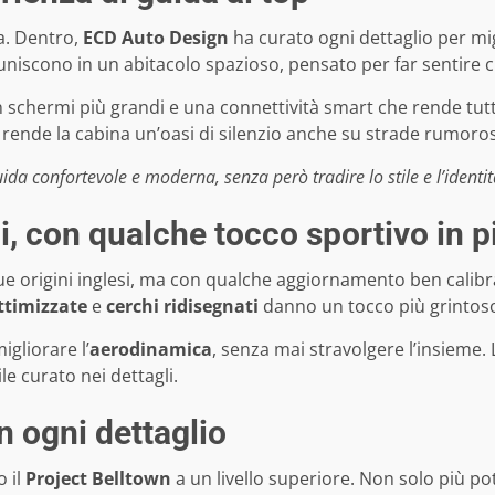
za. Dentro,
ECD Auto Design
ha curato ogni dettaglio per mi
si uniscono in un abitacolo spazioso, pensato per far sentire c
 schermi più grandi e una connettività smart che rende tutto
 rende la cabina un’oasi di silenzio anche su strade rumoro
uida confortevole e moderna, senza però tradire lo stile e l’identi
ci, con qualche tocco sportivo in p
ue origini inglesi, ma con qualche aggiornamento ben calibrat
ottimizzate
e
cerchi ridisegnati
danno un tocco più grintoso
igliorare l’
aerodinamica
, senza mai stravolgere l’insieme. 
le curato nei dettagli.
n ogni dettaglio
 il
Project Belltown
a un livello superiore. Non solo più p