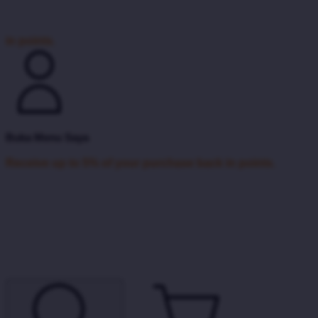
in points.
Buka Menu Saya
Receive up to 5% of your purchase back in points.