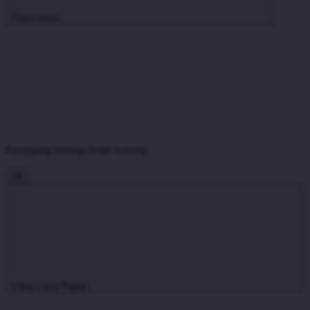
Close menu
Keranjang belanja Anda kosong
OK
Tutup Layar Popup