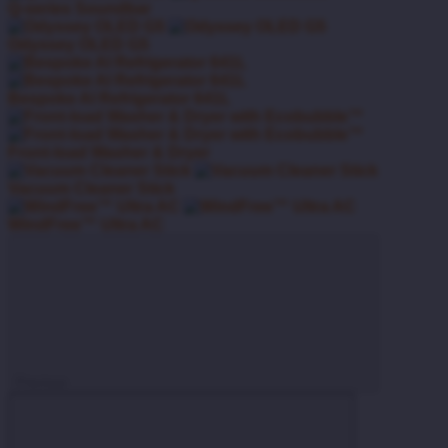
Q-series Soundbar
Odyssey OLED G5
Bespoke AI Refrigerator 641L
Front-load Washer & Dryer
Vacuum Cleaner Stick
WindFree™ Ultra AC
Previous