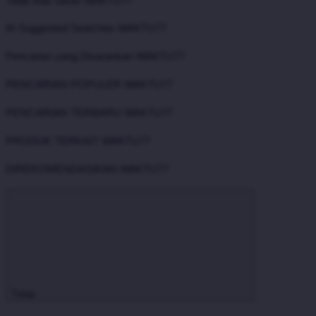
Tidak Ada Saran WAKTU77
AI Suggested Searches WAKTU77
Pencarian yang Disarankan WAKTU77
PENCARIAN POPULER WAKTU77
PENCARIAN TERBARU WAKTU77
PRODUK TERKAIT WAKTU77
DIREKOMENDASIKAN WAKTU77
Tutup