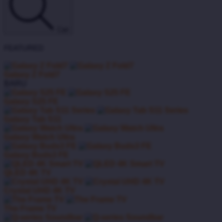
Cari
FEATURED
Galaxy Z Fold7
BARU
Galaxy S25 FE
Galaxy Tab S11
Galaxy Watch Ultra
Galaxy Buds3 FE
QLED 4K TV
Crystal UHD 4K TV
The Frame TV