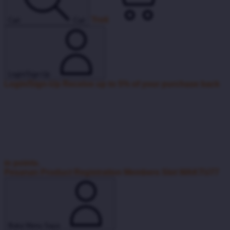
Troli
Cari
Cari
Login/Sign-Up
Login/Sign-Up
Receive up to 5% of your purchase back
in points.
Pesanan
Product Registration
Members
Slot WAKTU77
Buka Menu Saya