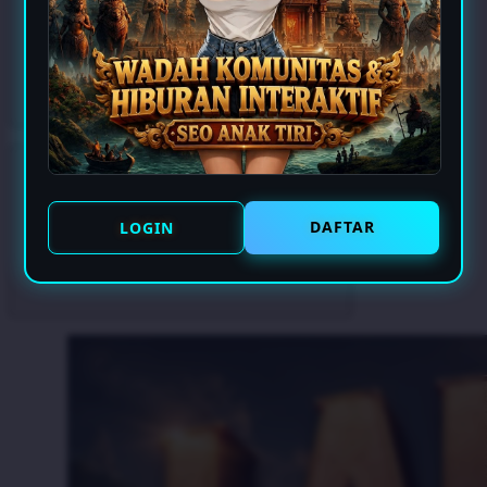
DAFTAR
LOGIN