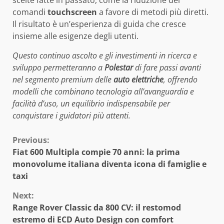
comandi
touchscreen
a favore di metodi più diretti.
Il risultato è un’esperienza di guida che cresce
insieme alle esigenze degli utenti.
Questo continuo ascolto e gli investimenti in ricerca e
sviluppo permetteranno a
Polestar
di fare passi avanti
nel segmento premium delle
auto elettriche
, offrendo
modelli che combinano tecnologia all’avanguardia e
facilità d’uso, un equilibrio indispensabile per
conquistare i guidatori più attenti.
Continue
Previous:
Fiat 600 Multipla compie 70 anni: la prima
Reading
monovolume italiana diventa icona di famiglie e
taxi
Next:
Range Rover Classic da 800 CV: il restomod
estremo di ECD Auto Design con comfort