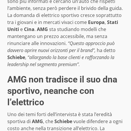
sono più informati e cercano un’auto che rispetti
l’ambiente, senza però perdere il brivido della guida.
La domanda di elettrico sportivo cresce soprattutto
tra i giovani e in mercati vivaci come
Europa
,
Stati
Uniti
e
Cina
.
AMG
sta studiando modelli che
mantengano un prezzo accessibile, ma senza
rinunciare alle innovazioni.
“Questo approccio può
davvero aprire nuovi orizzonti per il brand”,
ha detto
Schiebe
,
“allargando la base clienti e rafforzando la
leadership nel segmento premium”.
AMG non tradisce il suo dna
sportivo, neanche con
l’elettrico
Uno dei temi forti dell’intervista è stata l’eredità
sportiva di
AMG
, che
Schiebe
vuole difendere a ogni
costo anche nella transizione all’elettrico. La