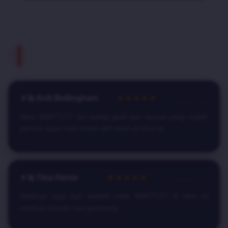
ULASAN TERBARU KOMUNITAS
WAKTU77
Ardi Bellingham
★★★★★
2026-07-18
Situs WAKTU77 slot paling gokil dari semua yang sudah
pernah saya main betah dah main di situs ini
Tina Horse
★★★★★
2026-07-12
Awalnya ragu tapi setelah coba WAKTU77 di situs ini
soalnya maxwin nya gampang