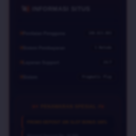
INFORMASI SITUS
Penilaian Pengguna
100.023.003
Sistem Pembayaran
5 Metode
Layanan Support
24/7
Sistem
Pragmatic Play
PENAWARAN SPESIAL
PROMO DEPOSIT 10K SLOT BONUS 100%
Minimal Deposit Rp. 10.000