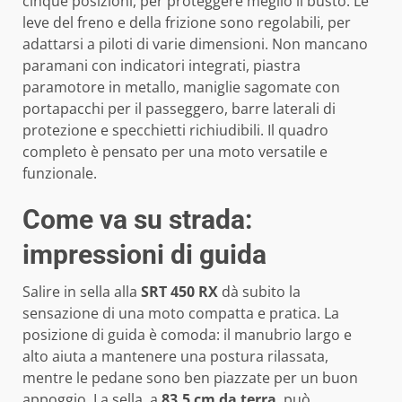
cinque posizioni, per proteggere meglio il busto. Le
leve del freno e della frizione sono regolabili, per
adattarsi a piloti di varie dimensioni. Non mancano
paramani con indicatori integrati, piastra
paramotore in metallo, maniglie sagomate con
portapacchi per il passeggero, barre laterali di
protezione e specchietti richiudibili. Il quadro
completo è pensato per una moto versatile e
funzionale.
Come va su strada:
impressioni di guida
Salire in sella alla
SRT 450 RX
dà subito la
sensazione di una moto compatta e pratica. La
posizione di guida è comoda: il manubrio largo e
alto aiuta a mantenere una postura rilassata,
mentre le pedane sono ben piazzate per un buon
appoggio. La sella, a
83,5 cm da terra
, può