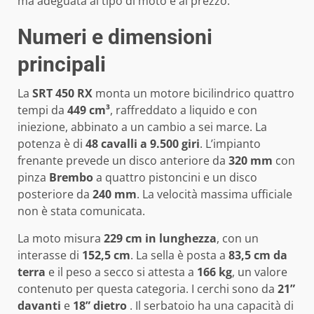
ma adeguata al tipo di moto e al prezzo.
Numeri e dimensioni
principali
La
SRT 450 RX
monta un motore bicilindrico quattro
tempi da
449 cm³
, raffreddato a liquido e con
iniezione, abbinato a un cambio a sei marce. La
potenza è di
48 cavalli a 9.500 giri
. L’impianto
frenante prevede un disco anteriore da
320 mm
con
pinza
Brembo
a quattro pistoncini e un disco
posteriore da
240 mm
. La velocità massima ufficiale
non è stata comunicata.
La moto misura
229 cm in lunghezza
, con un
interasse di
152,5 cm
. La sella è posta a
83,5 cm da
terra
e il peso a secco si attesta a
166 kg
, un valore
contenuto per questa categoria. I cerchi sono da
21”
davanti
e
18” dietro
. Il serbatoio ha una capacità di