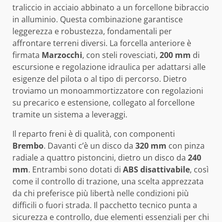
traliccio in acciaio abbinato a un forcellone bibraccio
in alluminio. Questa combinazione garantisce
leggerezza e robustezza, fondamentali per
affrontare terreni diversi. La forcella anteriore è
firmata
Marzocchi
, con steli rovesciati,
200 mm
di
escursione e regolazione idraulica per adattarsi alle
esigenze del pilota o al tipo di percorso. Dietro
troviamo un monoammortizzatore con regolazioni
su precarico e estensione, collegato al forcellone
tramite un sistema a leveraggi.
Il reparto freni è di qualità, con componenti
Brembo
. Davanti c’è un disco da
320 mm
con pinza
radiale a quattro pistoncini, dietro un disco da
240
mm
. Entrambi sono dotati di
ABS disattivabile
, così
come il controllo di trazione, una scelta apprezzata
da chi preferisce più libertà nelle condizioni più
difficili o fuori strada. Il pacchetto tecnico punta a
sicurezza e controllo, due elementi essenziali per chi