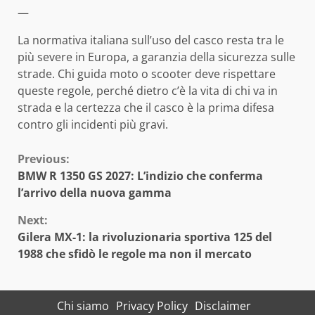
—
La normativa italiana sull’uso del casco resta tra le
più severe in Europa, a garanzia della sicurezza sulle
strade. Chi guida moto o scooter deve rispettare
queste regole, perché dietro c’è la vita di chi va in
strada e la certezza che il casco è la prima difesa
contro gli incidenti più gravi.
Continue
Previous:
BMW R 1350 GS 2027: L’indizio che conferma
Reading
l’arrivo della nuova gamma
Next:
Gilera MX-1: la rivoluzionaria sportiva 125 del
1988 che sfidò le regole ma non il mercato
Chi siamo
Privacy Policy
Disclaimer