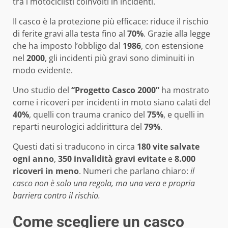
tra i motociclisti coinvolti in incidenti.
Il casco è la protezione più efficace: riduce il rischio
di ferite gravi alla testa fino al
70%
. Grazie alla legge
che ha imposto l’obbligo dal
1986
, con estensione
nel
2000
, gli incidenti più gravi sono diminuiti in
modo evidente.
Uno studio del
“Progetto Casco 2000”
ha mostrato
come i ricoveri per incidenti in moto siano calati del
40%
, quelli con trauma cranico del
75%
, e quelli in
reparti neurologici addirittura del
79%
.
Questi dati si traducono in circa
180 vite salvate
ogni anno
,
350 invalidità gravi evitate
e
8.000
ricoveri in meno
. Numeri che parlano chiaro:
il
casco non è solo una regola, ma una vera e propria
barriera contro il rischio.
Come scegliere un casco