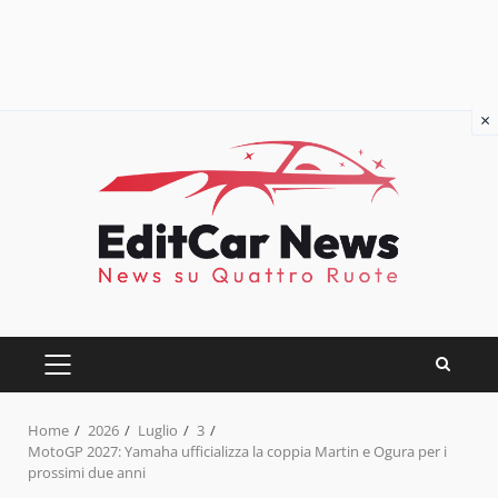
×
Skip
to
content
PRIMARY
MENU
Home
2026
Luglio
3
MotoGP 2027: Yamaha ufficializza la coppia Martin e Ogura per i
prossimi due anni