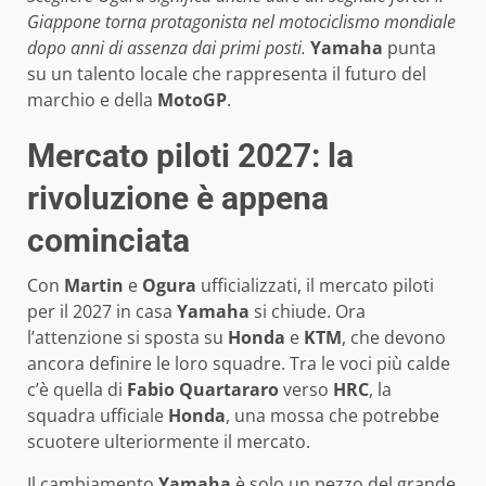
Giappone torna protagonista nel motociclismo mondiale
dopo anni di assenza dai primi posti.
Yamaha
punta
su un talento locale che rappresenta il futuro del
marchio e della
MotoGP
.
Mercato piloti 2027: la
rivoluzione è appena
cominciata
Con
Martin
e
Ogura
ufficializzati, il mercato piloti
per il 2027 in casa
Yamaha
si chiude. Ora
l’attenzione si sposta su
Honda
e
KTM
, che devono
ancora definire le loro squadre. Tra le voci più calde
c’è quella di
Fabio Quartararo
verso
HRC
, la
squadra ufficiale
Honda
, una mossa che potrebbe
scuotere ulteriormente il mercato.
Il cambiamento
Yamaha
è solo un pezzo del grande