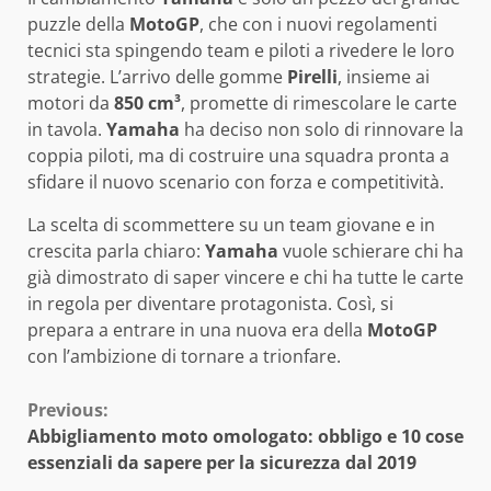
puzzle della
MotoGP
, che con i nuovi regolamenti
tecnici sta spingendo team e piloti a rivedere le loro
strategie. L’arrivo delle gomme
Pirelli
, insieme ai
motori da
850 cm³
, promette di rimescolare le carte
in tavola.
Yamaha
ha deciso non solo di rinnovare la
coppia piloti, ma di costruire una squadra pronta a
sfidare il nuovo scenario con forza e competitività.
La scelta di scommettere su un team giovane e in
crescita parla chiaro:
Yamaha
vuole schierare chi ha
già dimostrato di saper vincere e chi ha tutte le carte
in regola per diventare protagonista. Così, si
prepara a entrare in una nuova era della
MotoGP
con l’ambizione di tornare a trionfare.
Continue
Previous:
Abbigliamento moto omologato: obbligo e 10 cose
Reading
essenziali da sapere per la sicurezza dal 2019