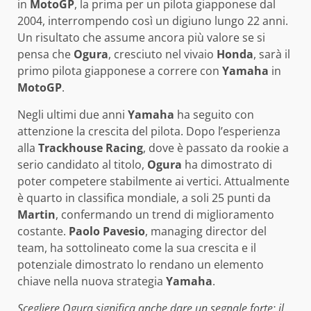
in
MotoGP
, la prima per un pilota giapponese dal
2004, interrompendo così un digiuno lungo 22 anni.
Un risultato che assume ancora più valore se si
pensa che
Ogura
, cresciuto nel vivaio
Honda
, sarà il
primo pilota giapponese a correre con
Yamaha
in
MotoGP
.
Negli ultimi due anni
Yamaha
ha seguito con
attenzione la crescita del pilota. Dopo l’esperienza
alla
Trackhouse Racing
, dove è passato da rookie a
serio candidato al titolo,
Ogura
ha dimostrato di
poter competere stabilmente ai vertici. Attualmente
è quarto in classifica mondiale, a soli 25 punti da
Martin
, confermando un trend di miglioramento
costante.
Paolo Pavesio
, managing director del
team, ha sottolineato come la sua crescita e il
potenziale dimostrato lo rendano un elemento
chiave nella nuova strategia
Yamaha
.
Scegliere Ogura significa anche dare un segnale forte: il