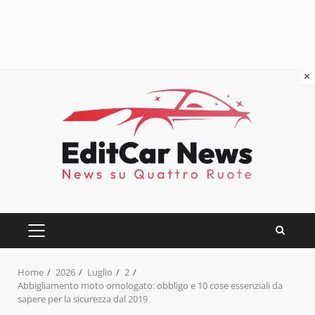
×
Skip
to
content
PRIMARY
MENU
Home
2026
Luglio
2
Abbigliamento moto omologato: obbligo e 10 cose essenziali da
sapere per la sicurezza dal 2019