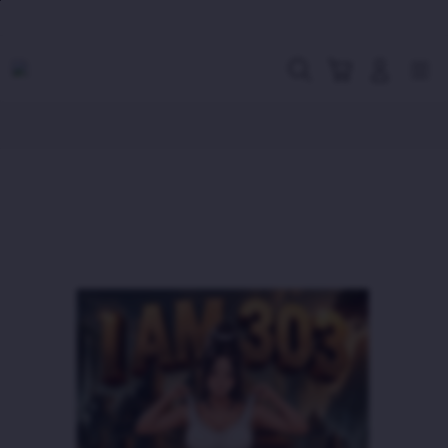
Skip
to
content
Cari
Troli
Login
Navigation
Buka Info Lebih Lanjut