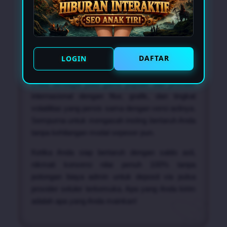
ke ribuan simulator mesin slot online terlengkap
untuk menguji pola, ritme, dan strategi Anda.
Tidak hanya sebagai tempat latihan, platform
kami juga terintegrasi dengan gerbang taruhan
resmi yang menawarkan kemudahan transaksi
DAFTAR
LOGIN
luar biasa.
Coba berbagai judul game populer dari provider
internasional dengan fitur, grafik, dan tingkat
volatilitas yang persis sama dengan versi aslinya.
Sempurna untuk mengasah insting bertaruh Anda
tanpa kehilangan modal sepeser pun.
Ketika Anda siap bertaruh dengan saldo asli,
nikmati konversi nilai penuh 100% tanpa
potongan biaya admin untuk deposit via pulsa
provider seluler terkemuka. Apa yang Anda kirim
adalah apa yang Anda mainkan!