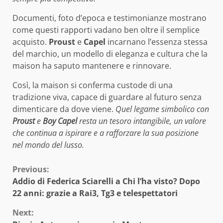
Documenti, foto d’epoca e testimonianze mostrano
come questi rapporti vadano ben oltre il semplice
acquisto.
Proust
e
Capel
incarnano l’essenza stessa
del marchio, un modello di eleganza e cultura che la
maison ha saputo mantenere e rinnovare.
Così, la maison si conferma custode di una
tradizione viva, capace di guardare al futuro senza
dimenticare da dove viene.
Quel legame simbolico con
Proust
e
Boy Capel
resta un tesoro intangibile, un valore
che continua a ispirare e a rafforzare la sua posizione
nel mondo del lusso.
Continue
Previous:
Addio di Federica Sciarelli a Chi l’ha visto? Dopo
Reading
22 anni: grazie a Rai3, Tg3 e telespettatori
Next: