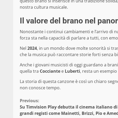
questo brano si inserisce in una tradizione solida,
nostra cultura musicale.
Il valore del brano nel pan
Nonostante i continui cambiamenti e l’arrivo di nuo
forza sta nella capacità di parlare a tutti, con 
Nel
2024
, in un mondo dove molte sonorità si tras
che la musica può raccontare storie forti senza bis
Anche i giovani musicisti di oggi guardano a brani
quella tra
Cocciante
e
Luberti
, resta un esempio 
La storia di questa canzone è così un chiaro seg
non conosce tempo.
Continue
Previous:
Su Timvision Play debutta il cinema italiano d
Reading
grandi registi come Mainetti, Brizzi, Pio e Ame