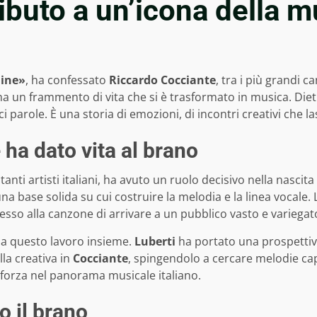
ibuto a un’icona della m
mine»
, ha confessato
Riccardo Cocciante
, tra i più grandi c
 ma un frammento di vita che si è trasformato in musica. Die
 parole. È una storia di emozioni, di incontri creativi che la
 ha dato vita al brano
anti artisti italiani, ha avuto un ruolo decisivo nella nascita
na base solida su cui costruire la melodia e la linea vocale. 
sso alla canzone di arrivare a un pubblico vasto e variegat
e a questo lavoro insieme.
Luberti
ha portato una prospettiva
lla creativa in
Cocciante
, spingendolo a cercare melodie capa
 forza nel panorama musicale italiano.
 il brano