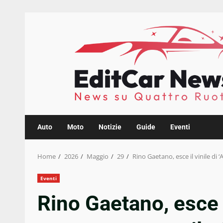
Skip
to
content
Auto
Moto
Notizie
Guide
Eventi
Home
2026
Maggio
29
Rino Gaetano, esce il vinile di 
Eventi
Rino Gaetano, esce i