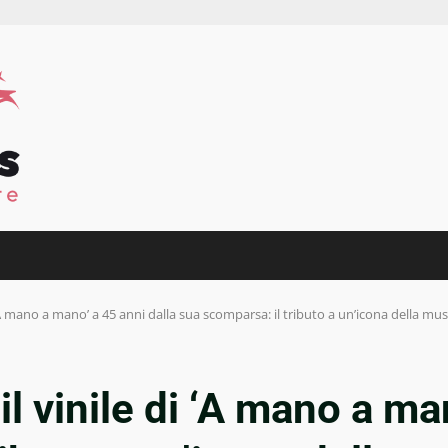
‘A mano a mano’ a 45 anni dalla sua scomparsa: il tributo a un’icona della musi
l vinile di ‘A mano a ma