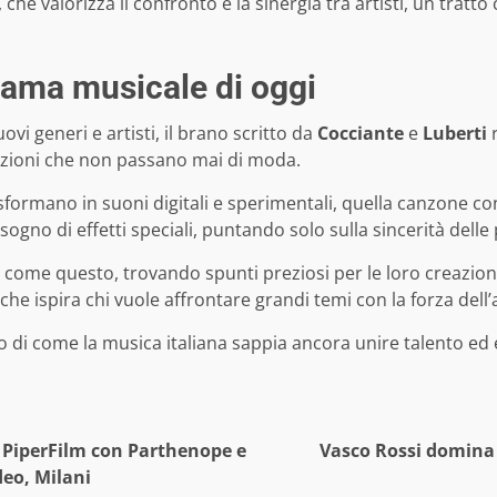
 che valorizza il confronto e la sinergia tra artisti, un trat
orama musicale di oggi
vi generi e artisti, il brano scritto da
Cocciante
e
Luberti
r
emozioni che non passano mai di moda.
formano in suoni digitali e sperimentali, quella canzone cons
ogno di effetti speciali, puntando solo sulla sincerità delle 
 come questo, trovando spunti preziosi per le loro creazioni
che ispira chi vuole affrontare grandi temi con la forza dell
no di come la musica italiana sappia ancora unire talento e
i PiperFilm con Parthenope e
Vasco Rossi domina i
deo, Milani