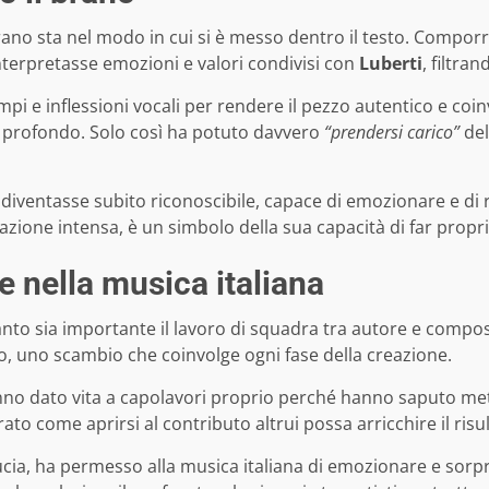
 brano sta nel modo in cui si è messo dentro il testo. Compo
nterpretasse emozioni e valori condivisi con
Luberti
, filtra
pi e inflessioni vocali per rendere il pezzo autentico e co
iù profondo. Solo così ha potuto davvero
“prendersi carico”
del
diventasse subito riconoscibile, capace di emozionare e di 
zione intensa, è un simbolo della sua capacità di far proprie
e nella musica italiana
to sia importante il lavoro di squadra tra autore e composi
o, uno scambio che coinvolge ogni fase della creazione.
nno dato vita a capolavori proprio perché hanno saputo mette
to come aprirsi al contributo altrui possa arricchire il risul
cia, ha permesso alla musica italiana di emozionare e sorpre