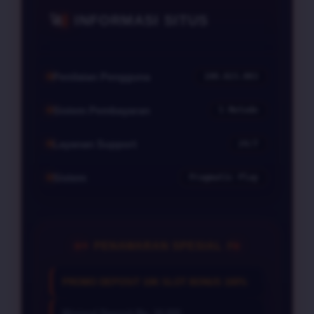
INFORMASI SITUS
Penilaian Pengguna
100.023.003
Sistem Pembayaran
5 Metode
Layanan Support
24/7
Sistem
Pragmatic Play
PENAWARAN SPESIAL
PROMO DEPOSIT 10K SLOT BONUS 100%
Minimal Deposit Rp. 10.000