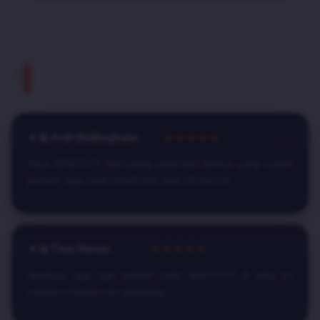
ULASAN TERBARU KOMUNITAS
WAKTU77
Ardi Bellingham
★★★★★
2026-07-18
Situs WAKTU77 slot paling gokil dari semua yang sudah
pernah saya main betah dah main di situs ini
Tina Horse
★★★★★
2026-07-12
Awalnya ragu tapi setelah coba WAKTU77 di situs ini
soalnya maxwin nya gampang