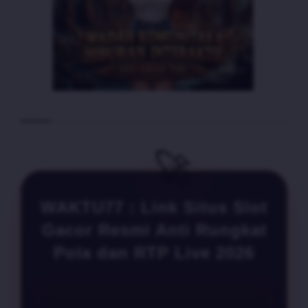
WAKTU77 : Link Situs Slot
Gacor Resmi Anti Rungkat
Pola dan RTP Live 2026