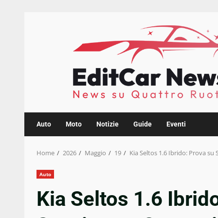
Skip
to
content
Auto
Moto
Notizie
Guide
Eventi
Home
2026
Maggio
19
Kia Seltos 1.6 Ibrido: Prova s
Auto
Kia Seltos 1.6 Ibri