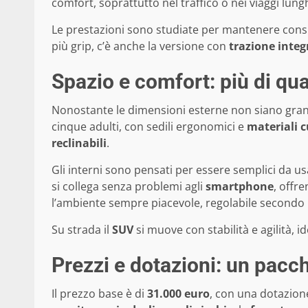
comfort, soprattutto nel traffico o nei viaggi lungh
Le prestazioni sono studiate per mantenere cons
più grip, c’è anche la versione con
trazione integ
Spazio e comfort: più di qu
Nonostante le dimensioni esterne non siano grand
cinque adulti, con sedili ergonomici e
materiali c
reclinabili
.
Gli interni sono pensati per essere semplici da usa
si collega senza problemi agli
smartphone
, offr
l’ambiente sempre piacevole, regolabile secondo i g
Su strada il
SUV
si muove con stabilità e agilità, 
Prezzi e dotazioni: un pacch
Il prezzo base è di
31.000 euro
, con una dotazione 