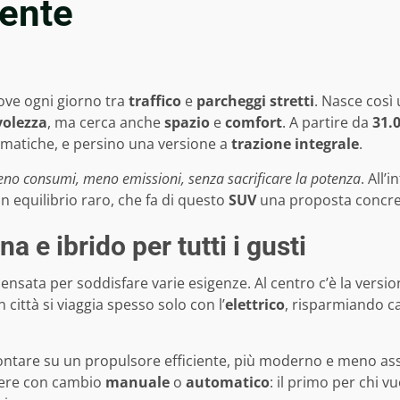
ente
muove ogni giorno tra
traffico
e
parcheggi stretti
. Nasce così
olezza
, ma cerca anche
spazio
e
comfort
. A partire da
31.
tomatiche, e persino una versione a
trazione integrale
.
no consumi, meno emissioni, senza sacrificare la potenza
. All’
n equilibrio raro, che fa di questo
SUV
una proposta concret
a e ibrido per tutti i gusti
nsata per soddisfare varie esigenze. Al centro c’è la versi
in città si viaggia spesso solo con l’
elettrico
, risparmiando c
ntare su un propulsore efficiente, più moderno e meno asse
liere con cambio
manuale
o
automatico
: il primo per chi v