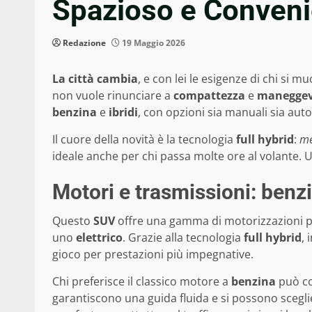
Spazioso e Conveni
Redazione
19 Maggio 2026
La città cambia
, e con lei le esigenze di chi si 
non vuole rinunciare a
compattezza
e
maneggev
benzina
e
ibridi
, con opzioni sia manuali sia au
Il cuore della novità è la tecnologia
full hybrid
:
me
ideale anche per chi passa molte ore al volante. U
Motori e trasmissioni: benzin
Questo
SUV
offre una gamma di motorizzazioni pe
uno
elettrico
. Grazie alla tecnologia
full hybrid
, 
gioco per prestazioni più impegnative.
Chi preferisce il classico motore a
benzina
può co
garantiscono una guida fluida e si possono sceg