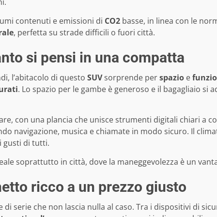
i.
umi contenuti e emissioni di
CO2
basse, in linea con le nor
rale
, perfetta su strade difficili o fuori città.
anto si pensi in una compatta
i, l’abitacolo di questo
SUV
sorprende per
spazio
e
funzio
urati
. Lo spazio per le gambe è generoso e il bagagliaio si a
re, con una plancia che unisce strumenti digitali chiari a co
endo navigazione, musica e chiamate in modo sicuro. Il clim
usti di tutti.
ideale soprattutto in città, dove la maneggevolezza è un vant
etto ricco a un prezzo giusto
di serie che non lascia nulla al caso. Tra i dispositivi di sic