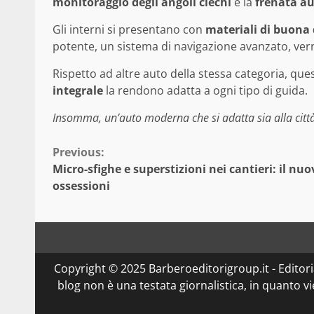
monitoraggio degli angoli ciechi
e la
frenata a
Gli interni si presentano con
materiali di buona 
potente, un sistema di navigazione avanzato, verni
Rispetto ad altre auto della stessa categoria, que
integrale
la rendono adatta a ogni tipo di guida.
Insomma, un’auto moderna che si adatta sia alla città 
Continue
Previous:
Micro-sfighe e superstizioni nei cantieri: il nuo
Reading
ossessioni
Copyright © 2025 Barberoeditorigroup.it - Editorial
blog non è una testata giornalistica, in quanto v