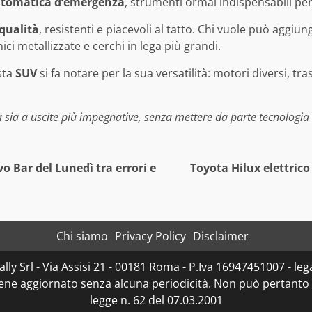
utomatica d’emergenza
, strumenti ormai indispensabili per 
qualità
, resistenti e piacevoli al tatto. Chi vuole può aggi
ci metallizzate e cerchi in lega più grandi.
sta
SUV
si fa notare per la sua versatilità: motori diversi, tra
sia a uscite più impegnative, senza mettere da parte tecnologia e
vo Bar del Lunedì tra errori e
Toyota Hilux elettrico
Chi siamo
Privacy Policy
Disclaimer
ly Srl - Via Assisi 21 - 00181 Roma - P.Iva 16947451007 - lega
iene aggiornato senza alcuna periodicità. Non può pertanto 
legge n. 62 del 07.03.2001