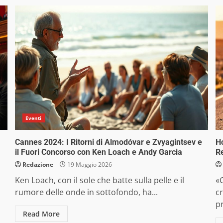
Eventi
Cannes 2024: I Ritorni di Almodóvar e Zvyagintsev e
H
il Fuori Concorso con Ken Loach e Andy Garcia
Re
Redazione
19 Maggio 2026
Ken Loach, con il sole che batte sulla pelle e il
«
rumore delle onde in sottofondo, ha...
c
pr
Read More