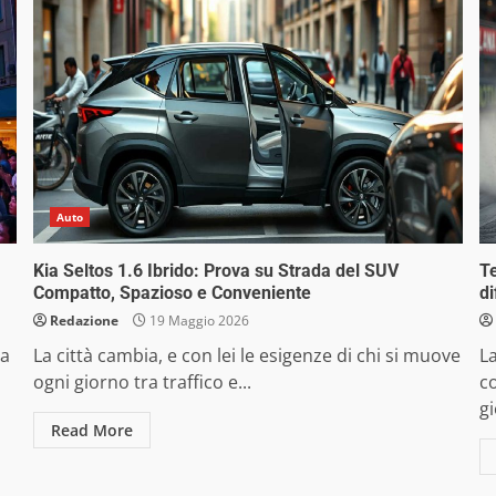
Auto
Kia Seltos 1.6 Ibrido: Prova su Strada del SUV
T
Compatto, Spazioso e Conveniente
di
Redazione
19 Maggio 2026
La
La città cambia, e con lei le esigenze di chi si muove
La
ogni giorno tra traffico e...
co
gi
Read More