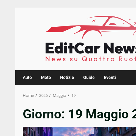
Skip
to
content
Auto
Moto
Notizie
Guide
Eventi
Home
2026
Maggio
19
Giorno:
19 Maggio 