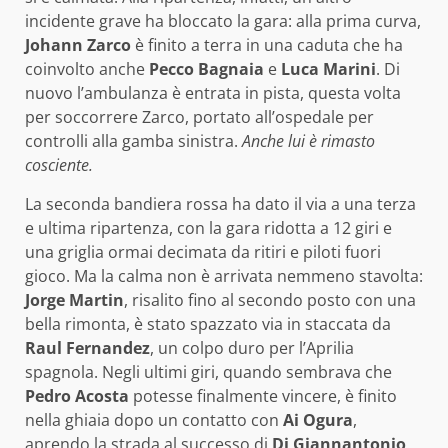
incidente grave ha bloccato la gara: alla prima curva,
Johann Zarco
è finito a terra in una caduta che ha
coinvolto anche
Pecco Bagnaia
e
Luca Marini
. Di
nuovo l’ambulanza è entrata in pista, questa volta
per soccorrere Zarco, portato all’ospedale per
controlli alla gamba sinistra.
Anche lui è rimasto
cosciente.
La seconda bandiera rossa ha dato il via a una terza
e ultima ripartenza, con la gara ridotta a 12 giri e
una griglia ormai decimata da ritiri e piloti fuori
gioco. Ma la calma non è arrivata nemmeno stavolta:
Jorge Martin
, risalito fino al secondo posto con una
bella rimonta, è stato spazzato via in staccata da
Raul Fernandez
, un colpo duro per l’Aprilia
spagnola. Negli ultimi giri, quando sembrava che
Pedro Acosta
potesse finalmente vincere, è finito
nella ghiaia dopo un contatto con
Ai Ogura
,
aprendo la strada al successo di
Di Giannantonio
.