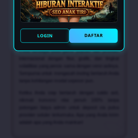
ke ribuan simulator mesin slot online terlengkap
untuk menguji pola, ritme, dan strategi Anda.
Tidak hanya sebagai tempat latihan, platform
kami juga terintegrasi dengan gerbang taruhan
resmi yang menawarkan kemudahan transaksi
DAFTAR
LOGIN
luar biasa.
Coba berbagai judul game populer dari provider
internasional dengan fitur, grafik, dan tingkat
volatilitas yang persis sama dengan versi aslinya.
Sempurna untuk mengasah insting bertaruh Anda
tanpa kehilangan modal sepeser pun.
Ketika Anda siap bertaruh dengan saldo asli,
nikmati konversi nilai penuh 100% tanpa
potongan biaya admin untuk deposit via pulsa
provider seluler terkemuka. Apa yang Anda kirim
adalah apa yang Anda mainkan!