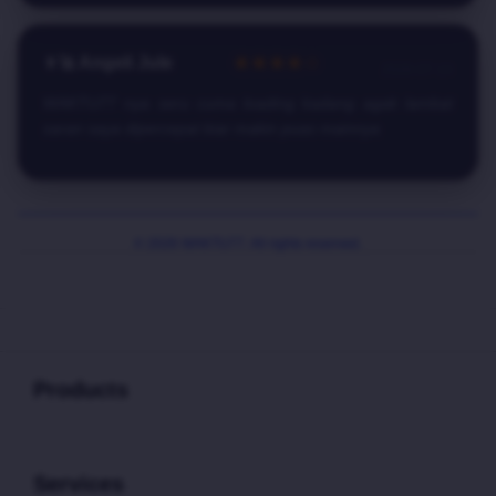
Angeli Jule
★★★★☆
2026-07-14
WAKTU77 nya seru cuma loading kadang agak lambat
saran saya dipercepat biar makin puas mainnya
© 2026 WAKTU77. All rights reserved.
Buka
Footer Navigation
Products
Buka
Services