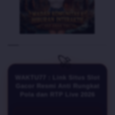
WAKTU77 : Link Situs Slot
Gacor Resmi Anti Rungkat
Pola dan RTP Live 2026