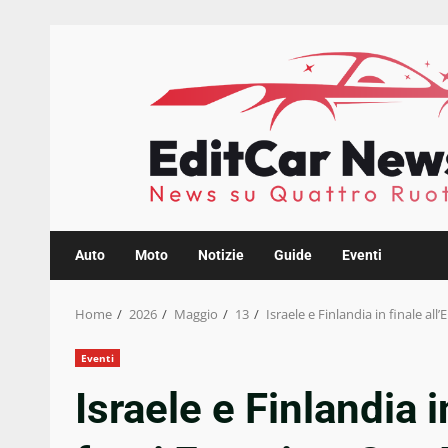
Skip
to
content
Auto
Moto
Notizie
Guide
Eventi
Home
2026
Maggio
13
Israele e Finlandia in finale al
Eventi
Israele e Finlandia 