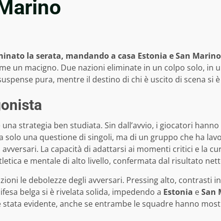
 Marino
ominato la serata, mandando a casa Estonia e San Marino
ome un macigno. Due nazioni eliminate in un colpo solo, in 
 suspense pura, mentre il destino di chi è uscito di scena si è
gonista
 una strategia ben studiata. Sin dall’avvio, i giocatori hanno
ta solo una questione di singoli, ma di un gruppo che ha lav
avversari. La capacità di adattarsi ai momenti critici e la cu
tica e mentale di alto livello, confermata dal risultato net
zioni le debolezze degli avversari. Pressing alto, contrast
difesa belga si è rivelata solida, impedendo a
Estonia
e
San 
ca è stata evidente, anche se entrambe le squadre hanno mostr