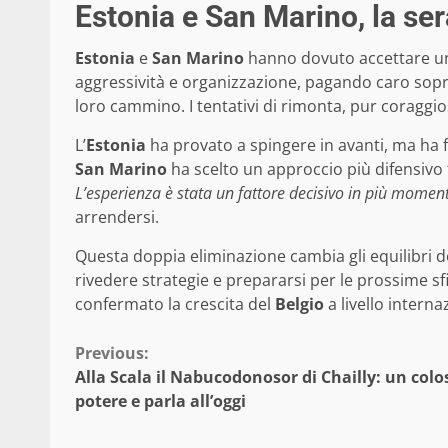
Estonia e San Marino, la se
Estonia
e
San Marino
hanno dovuto accettare una
aggressività e organizzazione, pagando caro soprat
loro cammino. I tentativi di rimonta, pur coraggiosi
L’
Estonia
ha provato a spingere in avanti, ma ha f
San Marino
ha scelto un approccio più difensivo fi
L’esperienza è stata un fattore decisivo in più momenti
arrendersi.
Questa doppia eliminazione cambia gli equilibri d
rivedere strategie e prepararsi per le prossime sf
confermato la crescita del
Belgio
a livello intern
Continue
Previous:
Alla Scala il Nabucodonosor di Chailly: un colo
Reading
potere e parla all’oggi