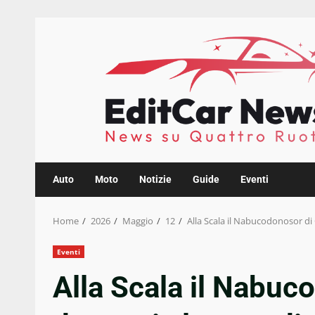
Skip
to
content
Auto
Moto
Notizie
Guide
Eventi
Home
2026
Maggio
12
Alla Scala il Nabucodonosor di C
Eventi
Alla Scala il Nabuc