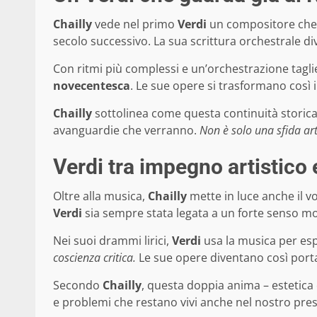
Chailly
vede nel primo
Verdi
un compositore che r
secolo successivo. La sua scrittura orchestrale d
Con ritmi più complessi e un’orchestrazione tagli
novecentesca
. Le sue opere si trasformano così 
Chailly
sottolinea come questa continuità storica
avanguardie che verranno.
Non è solo una sfida art
Verdi tra impegno artistico e
Oltre alla musica,
Chailly
mette in luce anche il v
Verdi
sia sempre stata legata a un forte senso mo
Nei suoi drammi lirici,
Verdi
usa la musica per esp
coscienza critica.
Le sue opere diventano così portavo
Secondo
Chailly
, questa doppia anima – estetica 
e problemi che restano vivi anche nel nostro pre