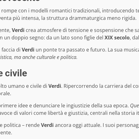
ompe con i modelli romantici tradizionali, introducendo te
iventa più intensa, la struttura drammaturgica meno rigida.
ente,
Verdi
crea atmosfere di tensione e sospensione che sa
in un doppio segno: da un lato sono figlie del
XIX secolo
, da
 faccia di
Verdi
un ponte tra passato e futuro. La sua musica
istica, ma anche culturale e politica.
 civile
olto umano e civile di
Verdi
. Ripercorrendo la carriera del co
rale.
rimere idee e denunciare le ingiustizie della sua epoca.
Quel
ce di valori come libertà e giustizia, centrali nella storia 
e politica – rende
Verdi
ancora oggi attuale. I suoi personagg
sente.