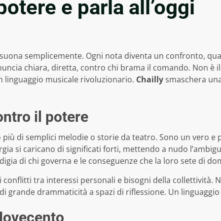
potere e parla all’oggi
n suona semplicemente. Ogni nota diventa un confronto, qua
enuncia chiara, diretta, contro chi brama il comando. Non è il
 linguaggio musicale rivoluzionario.
Chailly
smaschera una v
ntro il potere
più di semplici melodie o storie da teatro. Sono un vero e p
a si caricano di significati forti, mettendo a nudo l’ambigui
idigia di chi governa e le conseguenze che la loro sete di d
onflitti tra interessi personali e bisogni della collettività. 
grande drammaticità a spazi di riflessione. Un linguaggio m
 Novecento