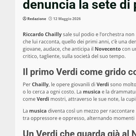
denuncia la sete di 
Redazione
12 Maggio 2026
Riccardo Chailly
sale sul podio e l’orchestra no
che lui racconta, quello dei primi anni, c’è una d
giovane, audace, che anticipa il
Novecento
con un
critico, tagliente, sulla società del suo tempo.
Il primo Verdi come grido co
Per
Chailly
, le opere giovanili di
Verdi
sono molto 
o lo cerca a ogni costo. La
musica
e la drammaturgi
come
Verdi
mostri, attraverso le sue note, la cup
La
musica
diventa così un mezzo per raccontare i c
tra oppressore e oppresso, alternando momenti di 
Un Verdi che guarda già al