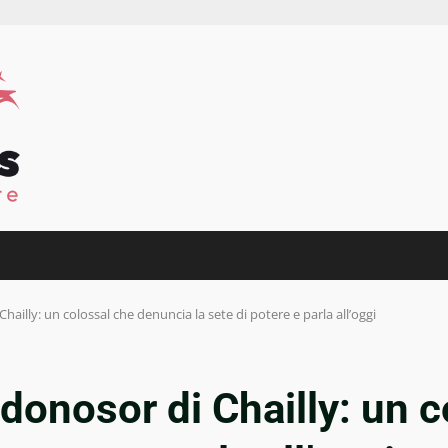
hailly: un colossal che denuncia la sete di potere e parla all’oggi
odonosor di Chailly: un 