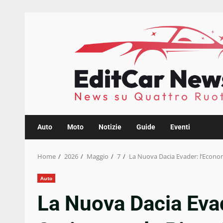
Skip
to
content
Auto
Moto
Notizie
Guide
Eventi
Home
2026
Maggio
7
La Nuova Dacia Evader: l’Economi
Auto
La Nuova Dacia Evad