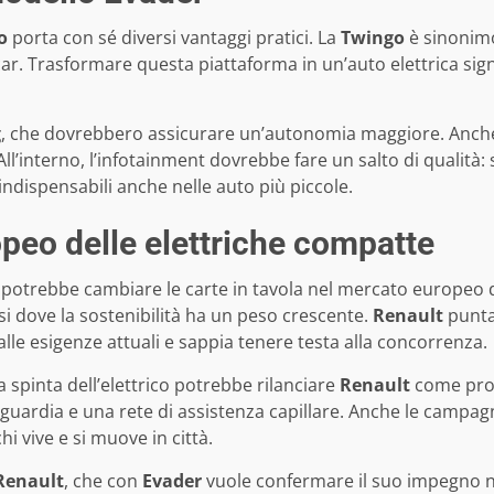
o
porta con sé diversi vantaggi pratici. La
Twingo
è sinonimo
 car. Trasformare questa piattaforma in un’auto elettrica sign
g
, che dovrebbero assicurare un’autonomia maggiore. Anche i
All’interno, l’infotainment dovrebbe fare un salto di qualità:
 indispensabili anche nelle auto più piccole.
opeo delle elettriche compatte
potrebbe cambiare le carte in tavola nel mercato europeo del
si dove la sostenibilità ha un peso crescente.
Renault
punta
lle esigenze attuali e sappia tenere testa alla concorrenza.
a spinta dell’elettrico potrebbe rilanciare
Renault
come prota
nguardia e una rete di assistenza capillare. Anche le campa
i vive e si muove in città.
Renault
, che con
Evader
vuole confermare il suo impegno ne