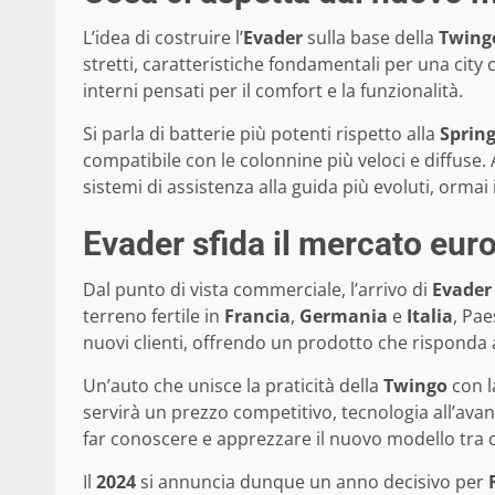
L’idea di costruire l’
Evader
sulla base della
Twing
stretti, caratteristiche fondamentali per una city
interni pensati per il comfort e la funzionalità.
Si parla di batterie più potenti rispetto alla
Sprin
compatibile con le colonnine più veloci e diffuse. 
sistemi di assistenza alla guida più evoluti, ormai
Evader sfida il mercato eur
Dal punto di vista commerciale, l’arrivo di
Evader
terreno fertile in
Francia
,
Germania
e
Italia
, Pae
nuovi clienti, offrendo un prodotto che risponda a
Un’auto che unisce la praticità della
Twingo
con l
servirà un prezzo competitivo, tecnologia all’ava
far conoscere e apprezzare il nuovo modello tra ch
Il
2024
si annuncia dunque un anno decisivo per