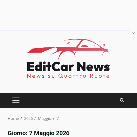
×
Skip
to
content
PRIMARY
MENU
Home
2026
Maggio
7
Giorno:
7 Maggio 2026