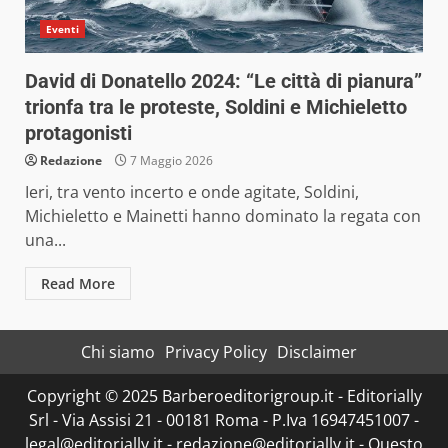
Eventi
David di Donatello 2024: “Le città di pianura”
trionfa tra le proteste, Soldini e Michieletto
protagonisti
Redazione
7 Maggio 2026
Ieri, tra vento incerto e onde agitate, Soldini,
Michieletto e Mainetti hanno dominato la regata con
una...
Read More
Chi siamo
Privacy Policy
Disclaimer
Copyright © 2025 Barberoeditorigroup.it - Editorially
Srl - Via Assisi 21 - 00181 Roma - P.Iva 16947451007 -
legal@editorially.it - redazione@editorially.it - Questo