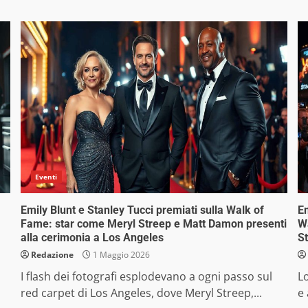
Eventi
Emily Blunt e Stanley Tucci premiati sulla Walk of
Em
Fame: star come Meryl Streep e Matt Damon presenti
W
alla cerimonia a Los Angeles
St
Redazione
1 Maggio 2026
I flash dei fotografi esplodevano a ogni passo sul
Lo
red carpet di Los Angeles, dove Meryl Streep,...
e 