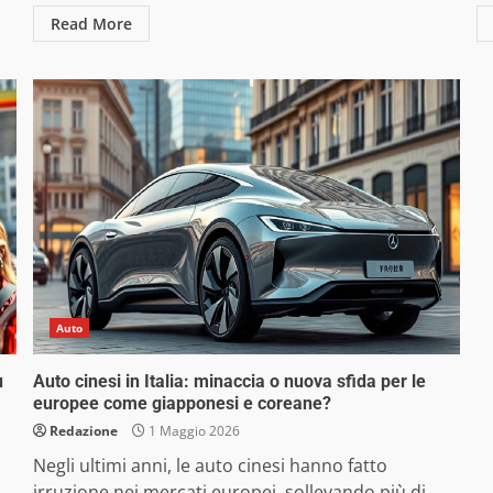
Read More
Auto
ù
Auto cinesi in Italia: minaccia o nuova sfida per le
europee come giapponesi e coreane?
Redazione
1 Maggio 2026
Negli ultimi anni, le auto cinesi hanno fatto
irruzione nei mercati europei, sollevando più di