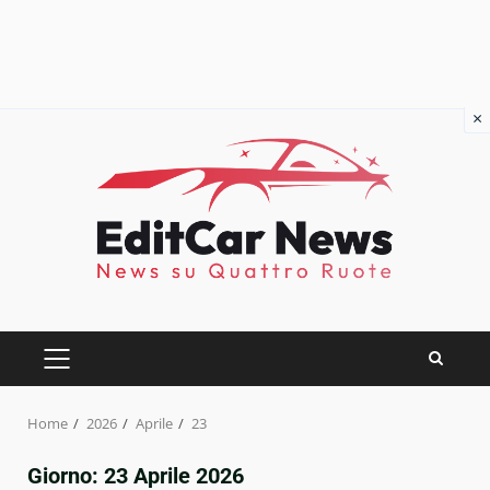
×
Skip
to
content
PRIMARY
MENU
Home
2026
Aprile
23
Giorno:
23 Aprile 2026