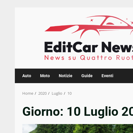
Skip
to
content
Auto
Moto
Notizie
Guide
Eventi
Home
2020
Luglio
10
Giorno:
10 Luglio 2