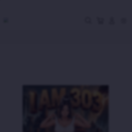
Skip
to
content
Cari
Troli
Login
Navigation
Buka Info Lebih Lanjut