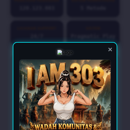
PENILAIAN PENGGUNA
SISTEM PEMBAYARAN
120.123.003
5 Metode
LAYANAN SUPPORT
SISTEM
24/7
Pragmatic Play
×
WAKTU77
menawarkan kemudahan transaksi
luar biasa: mulai dari sistem slot pulsa tanpa
potongan hingga dukungan penuh untuk seluruh
layanan deposit bank lokal di indonesia. pahami
algoritma permainan secara mendalam lewat fitur
demo kami, lalu beralihlah ke mode nyata dengan
fleksibilitas deposit tanpa batas.
SLOT DEMO hadir sebagai solusi cerdas satu
atap untuk Anda! Kami menyediakan akses gratis