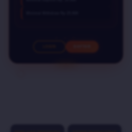
Minimal Withdraw Rp 25.000
LOGIN
DAFTAR
Layer Popup Close
WAKTU77 : Link Situs Slot
Gacor Resmi Anti Rungkat
Pola dan RTP Live 2026