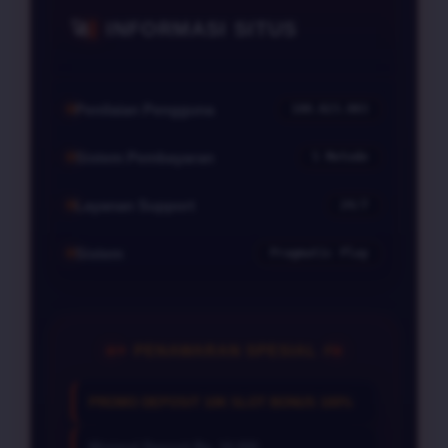
INFORMASI SITUS
Penilaian Pengguna
100.023.003
Sistem Pembayaran
5 Metode
Layanan Support
24/7
Sistem
Pragmatic Play
PENAWARAN SPESIAL
PROMO DEPOSIT 10K SLOT BONUS 100%
Minimal Deposit Rp. 10.000