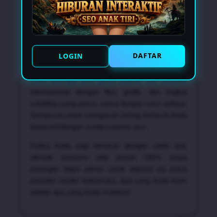
ke ribuan simulator mesin slot online terlengkap
untuk menguji pola, ritme, dan strategi Anda.
Tidak hanya sebagai tempat latihan, platform
kami juga terintegrasi dengan gerbang taruhan
resmi yang menawarkan kemudahan transaksi
DAFTAR
LOGIN
luar biasa.
Coba berbagai judul game populer dari provider
internasional dengan fitur, grafik, dan tingkat
volatilitas yang persis sama dengan versi aslinya.
Sempurna untuk mengasah insting bertaruh Anda
tanpa kehilangan modal sepeser pun.
Ketika Anda siap bertaruh dengan saldo asli,
nikmati konversi nilai penuh 100% tanpa
potongan biaya admin untuk deposit via pulsa
provider seluler terkemuka. Apa yang Anda kirim
adalah apa yang Anda mainkan!