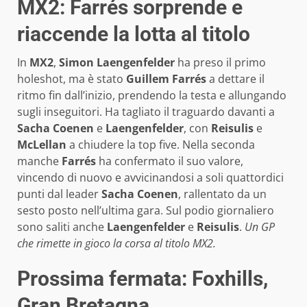
MX2: Farrés sorprende e
riaccende la lotta al titolo
In
MX2
,
Simon Laengenfelder
ha preso il primo
holeshot, ma è stato
Guillem Farrés
a dettare il
ritmo fin dall’inizio, prendendo la testa e allungando
sugli inseguitori. Ha tagliato il traguardo davanti a
Sacha Coenen
e
Laengenfelder
, con
Reisulis
e
McLellan
a chiudere la top five. Nella seconda
manche
Farrés
ha confermato il suo valore,
vincendo di nuovo e avvicinandosi a soli quattordici
punti dal leader
Sacha Coenen
, rallentato da un
sesto posto nell’ultima gara. Sul podio giornaliero
sono saliti anche
Laengenfelder
e
Reisulis
.
Un GP
che rimette in gioco la corsa al titolo MX2.
Prossima fermata: Foxhills,
Gran Bretagna