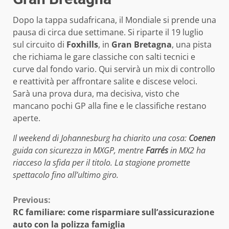
Dopo la tappa sudafricana, il Mondiale si prende una
pausa di circa due settimane. Si riparte il 19 luglio
sul circuito di
Foxhills
, in
Gran Bretagna
, una pista
che richiama le gare classiche con salti tecnici e
curve dal fondo vario. Qui servirà un mix di controllo
e reattività per affrontare salite e discese veloci.
Sarà una prova dura, ma decisiva, visto che
mancano pochi GP alla fine e le classifiche restano
aperte.
Il weekend di Johannesburg ha chiarito una cosa:
Coenen
guida con sicurezza in MXGP, mentre
Farrés
in MX2 ha
riacceso la sfida per il titolo. La stagione promette
spettacolo fino all’ultimo giro.
Continue
Previous:
RC familiare: come risparmiare sull’assicurazione
Reading
auto con la polizza famiglia