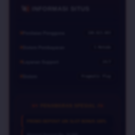
INFORMASI SITUS
Penilaian Pengguna
100.023.003
Sistem Pembayaran
5 Metode
Layanan Support
24/7
Sistem
Pragmatic Play
PENAWARAN SPESIAL
PROMO DEPOSIT 10K SLOT BONUS 100%
Minimal Deposit Rp. 10.000