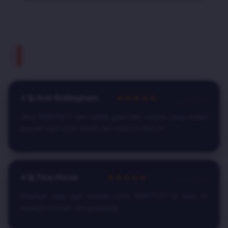
ULASAN TERBARU KOMUNITAS
WAKTU77
Ardi Bellingham
★★★★★
2026-07-18
Situs WAKTU77 slot paling gokil dari semua yang sudah
pernah saya main betah dah main di situs ini
Tina Horse
★★★★★
2026-07-12
Awalnya ragu tapi setelah coba WAKTU77 di situs ini
soalnya maxwin nya gampang