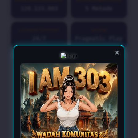
PENILAIAN PENGGUNA
SISTEM PEMBAYARAN
120.123.003
5 Metode
LAYANAN SUPPORT
SISTEM
24/7
Pragmatic Play
×
WAKTU77
menawarkan kemudahan transaksi
luar biasa: mulai dari sistem slot pulsa tanpa
potongan hingga dukungan penuh untuk seluruh
layanan deposit bank lokal di indonesia. pahami
algoritma permainan secara mendalam lewat fitur
demo kami, lalu beralihlah ke mode nyata dengan
fleksibilitas deposit tanpa batas.
SLOT DEMO hadir sebagai solusi cerdas satu
atap untuk Anda! Kami menyediakan akses gratis