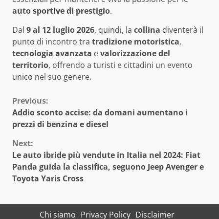
auto sportive di prestigio
.
Dal
9 al 12 luglio 2026
, quindi, la
collina
diventerà il
punto di incontro tra
tradizione motoristica
,
tecnologia avanzata
e
valorizzazione del
territorio
, offrendo a turisti e cittadini un evento
unico nel suo genere.
Continue
Previous:
Addio sconto accise: da domani aumentano i
Reading
prezzi di benzina e diesel
Next:
Le auto ibride più vendute in Italia nel 2024: Fiat
Panda guida la classifica, seguono Jeep Avenger e
Toyota Yaris Cross
Chi siamo
Privacy Policy
Disclaimer