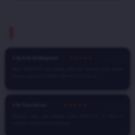
ULASAN TERBARU KOMUNITAS
WAKTU77
Ardi Bellingham
★★★★★
2026-07-18
Situs WAKTU77 slot paling gokil dari semua yang sudah
pernah saya main betah dah main di situs ini
Tina Horse
★★★★★
2026-07-12
Awalnya ragu tapi setelah coba WAKTU77 di situs ini
soalnya maxwin nya gampang