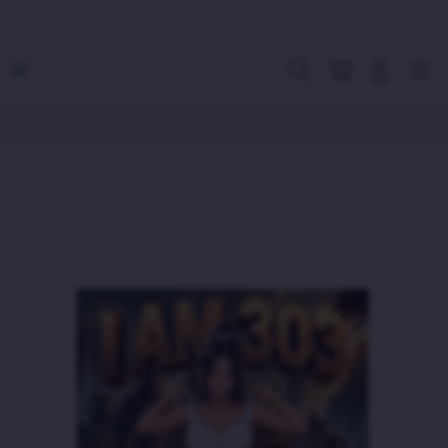
Skip
to
content
Cari
Troli
Login
Navigation
Buka Info Lebih Lanjut