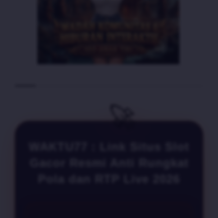
WAKTU77 : Link Situs Slot
Gacor Resmi Anti Rungkat
Pola dan RTP Live 2026