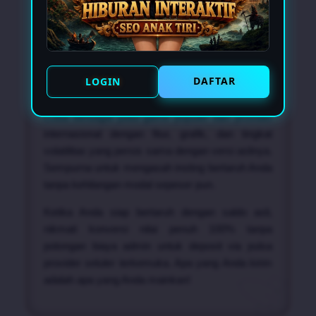
ke ribuan simulator mesin slot online terlengkap
untuk menguji pola, ritme, dan strategi Anda.
Tidak hanya sebagai tempat latihan, platform
kami juga terintegrasi dengan gerbang taruhan
resmi yang menawarkan kemudahan transaksi
DAFTAR
LOGIN
luar biasa.
Coba berbagai judul game populer dari provider
internasional dengan fitur, grafik, dan tingkat
volatilitas yang persis sama dengan versi aslinya.
Sempurna untuk mengasah insting bertaruh Anda
tanpa kehilangan modal sepeser pun.
Ketika Anda siap bertaruh dengan saldo asli,
nikmati konversi nilai penuh 100% tanpa
potongan biaya admin untuk deposit via pulsa
provider seluler terkemuka. Apa yang Anda kirim
adalah apa yang Anda mainkan!