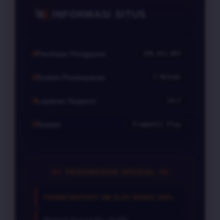
INFORMASI SITUS
Penilaian Pengguna
100.023.003
Sistem Pembayaran
5 Metode
Layanan Support
24/7
Sistem
Pragmatic Play
PENAWARAN SPESIAL
PROMO DEPOSIT 10K SLOT BONUS 100%
Minimal Deposit Rp. 10.000