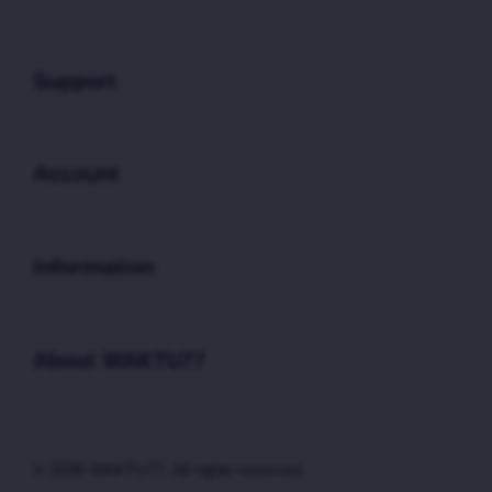
Buka
Support
Buka
Account
Buka
Information
Buka
About WAKTU77
© 2026 WAKTU77. All rights reserved.