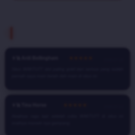
ULASAN TERBARU KOMUNITAS
WAKTU77
Ardi Bellingham
★★★★★
2026-07-18
Situs WAKTU77 slot paling gokil dari semua yang sudah
pernah saya main betah dah main di situs ini
Tina Horse
★★★★★
2026-07-12
Awalnya ragu tapi setelah coba WAKTU77 di situs ini
soalnya maxwin nya gampang