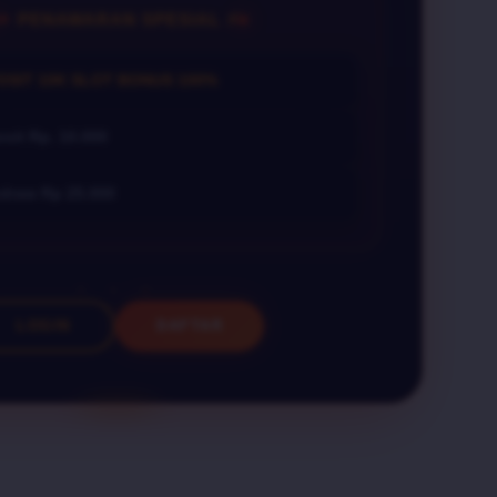
PENAWARAN SPESIAL
SIT 10K SLOT BONUS 100%
sit Rp. 10.000
hdraw Rp 25.000
LOGIN
DAFTAR