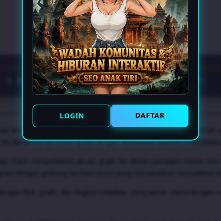
Slot Gacor Resmi Anti Run
2026
ISTEM PEMBAYARAN
LAYANAN SUPPOR
5 Metode
24/7
DAFTAR
LOGIN
i dari sistem slot pulsa tanpa potongan hingga dukungan penuh un
lu beralihlah ke mode nyata dengan fleksibilitas deposit tanpa batas
 Kami menyediakan akses gratis ke ribuan simulator mesin slot onl
ntegrasi dengan gerbang taruhan resmi yang menawarkan kemudahan tr
dengan fitur, grafik, dan tingkat volatilitas yang persis sama denga