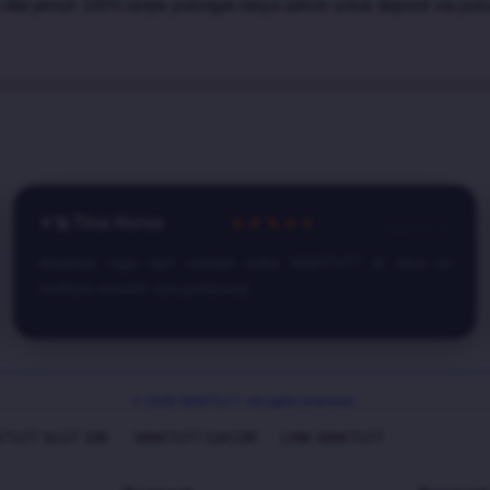
i nilai penuh 100% tanpa potongan biaya admin untuk deposit via pul
WAKTU77
Tina Horse
★★★★★
2026-07-12
Awalnya ragu tapi setelah coba WAKTU77 di situs ini
soalnya maxwin nya gampang
© 2026 WAKTU77. All rights reserved.
TU77 SLOT 10K
WAKTU77 GACOR
LINK WAKTU77