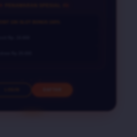
PENAWARAN SPESIAL
SIT 10K SLOT BONUS 100%
sit Rp. 10.000
hdraw Rp 25.000
LOGIN
DAFTAR