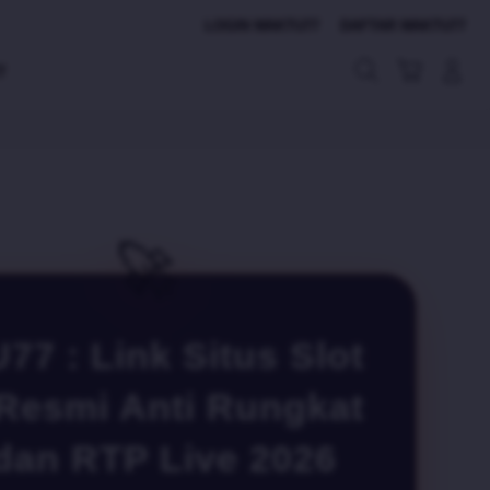
LOGIN WAKTU77
DAFTAR WAKTU77
Cari
Troli
Login/Sign-Up
7
Cari
7 : Link Situs Slot
Resmi Anti Rungkat
dan RTP Live 2026