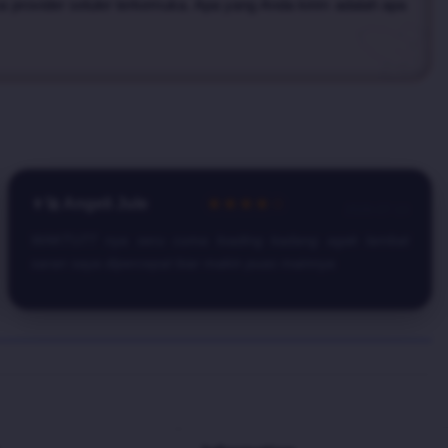
sa provider seluler terkemuka. Apa yang Anda kirim adalah apa
Angeli Jule
★★★★☆
2026-07-14
WAKTU77 nya seru cuma loading kadang agak lambat
saran saya dipercepat biar makin puas mainnya