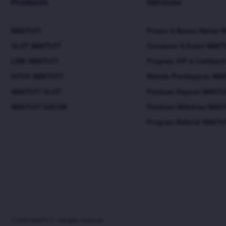
Products
Services
WAKTU77
Promo & Bonus Harian 
SLOT WAKTU77
Turnamen & Event WAKT
LINK WAKTU77
Program VIP & Cashbac
SITUS WAKTU77
Metode Pembayaran WA
WAKTU77 SLOT
Panduan Deposit WAKTU
WAKTU77 GACOR
Panduan Withdraw WAK
Program Referral WAKTU
© 2026 WAKTU77. All rights reserved.