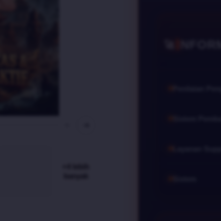
INFOR
Penilaian Pe
Sistem Pemb
Sebelumnya
Berikutnya
Layanan Supp
+4 lebih
banyak
Sistem