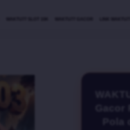
WAKTU77 SLOT 10K
WAKTU77 GACOR
LINK WAKTU7
WAKTU7
Gacor 
Pola 