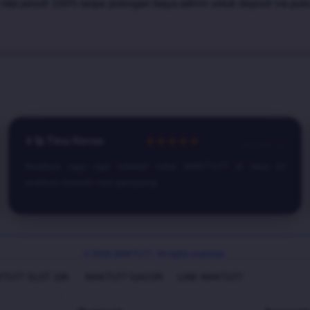
i nilai penuh 100% tanpa potongan biaya admin untuk deposit via pul
WAKTU77
Tina Horse
★★★★★
2026-07-12
Awalnya ragu tapi setelah coba WAKTU77 di situs ini
soalnya maxwin nya gampang
© 2026 WAKTU77. All rights reserved.
TU77 SLOT 10K
WAKTU77 GACOR
LINK WAKTU77