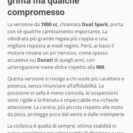
grinta ma qualche
compromesso
La versione da
1000 cc
, chiamata
Dual Spark
, porta
con sé qualche cambiamento importante. La
cilindrata più grande regala più coppia e una
migliore risposta ai medi regimi. Però, ai bassi il
motore rimane un po’ nervoso, come spesso
accadeva sui
Ducati
di quegli anni, con
un’erogazione meno dolce rispetto alla
900
.
Questa versione si rivolge a chi vuole più carattere e
potenza, senza rinunciare all’affidabilità. La
posizione in sella è meno comoda, le sospensioni
sono rigide e la frenata è impeccabile ma richiede
attenzione. La carena, più piccola rispetto alle moto
da pista, protegge poco dal vento e dalle intemperie.
La ciclistica è quella di sempre: ottima stabilità in
curva, precisione nei veloci cambi di direzione e una