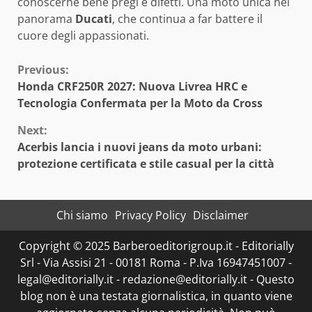
conoscerne bene pregi e difetti. Una moto unica nel
panorama
Ducati
, che continua a far battere il
cuore degli appassionati.
Continue
Previous:
Honda CRF250R 2027: Nuova Livrea HRC e
Reading
Tecnologia Confermata per la Moto da Cross
Next:
Acerbis lancia i nuovi jeans da moto urbani:
protezione certificata e stile casual per la città
Chi siamo
Privacy Policy
Disclaimer
Copyright © 2025 Barberoeditorigroup.it - Editorially
Srl - Via Assisi 21 - 00181 Roma - P.Iva 16947451007 -
legal@editorially.it - redazione@editorially.it - Questo
blog non è una testata giornalistica, in quanto viene