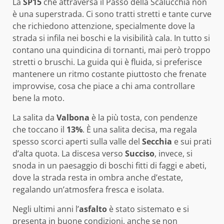
La
SP15
che attraversa il Passo della Scalucchia non
è una superstrada. Ci sono tratti stretti e tante curve
che richiedono attenzione, specialmente dove la
strada si infila nei boschi e la visibilità cala. In tutto si
contano una quindicina di tornanti, mai però troppo
stretti o bruschi. La guida qui è fluida, si preferisce
mantenere un ritmo costante piuttosto che frenate
improvvise, cosa che piace a chi ama controllare
bene la moto.
La salita da
Valbona
è la più tosta, con pendenze
che toccano il
13%
. È una salita decisa, ma regala
spesso scorci aperti sulla valle del
Secchia
e sui prati
d’alta quota. La discesa verso
Succiso
, invece, si
snoda in un paesaggio di boschi fitti di faggi e abeti,
dove la strada resta in ombra anche d’estate,
regalando un’atmosfera fresca e isolata.
Negli ultimi anni l’
asfalto
è stato sistemato e si
presenta in buone condizioni, anche se non