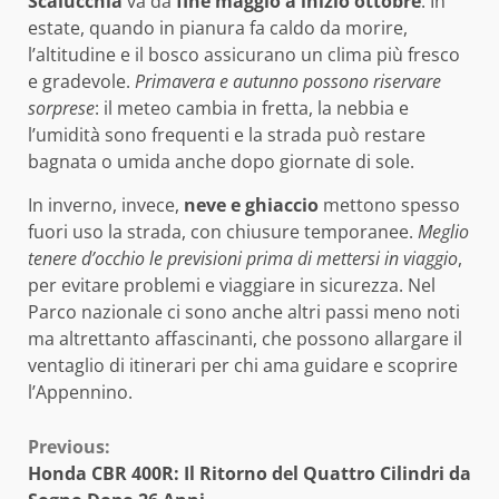
Scalucchia
va da
fine maggio a inizio ottobre
. In
estate, quando in pianura fa caldo da morire,
l’altitudine e il bosco assicurano un clima più fresco
e gradevole.
Primavera e autunno possono riservare
sorprese
: il meteo cambia in fretta, la nebbia e
l’umidità sono frequenti e la strada può restare
bagnata o umida anche dopo giornate di sole.
In inverno, invece,
neve e ghiaccio
mettono spesso
fuori uso la strada, con chiusure temporanee.
Meglio
tenere d’occhio le previsioni prima di mettersi in viaggio
,
per evitare problemi e viaggiare in sicurezza. Nel
Parco nazionale ci sono anche altri passi meno noti
ma altrettanto affascinanti, che possono allargare il
ventaglio di itinerari per chi ama guidare e scoprire
l’Appennino.
Continue
Previous:
Honda CBR 400R: Il Ritorno del Quattro Cilindri da
Reading