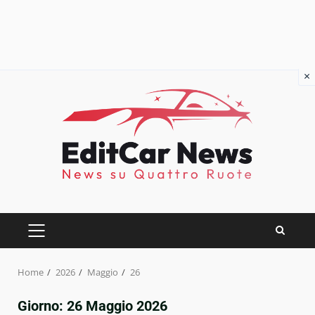
×
Skip
to
content
PRIMARY
MENU
Home
2026
Maggio
26
Giorno:
26 Maggio 2026