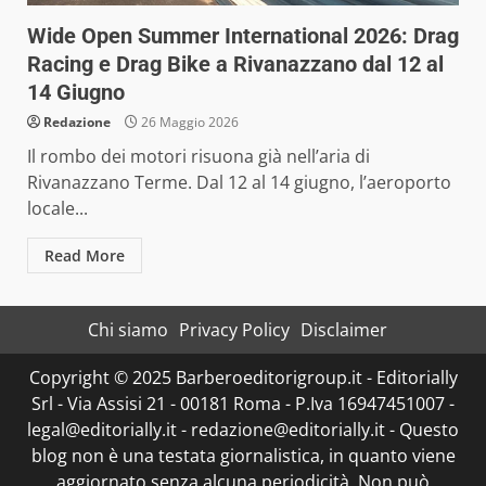
Wide Open Summer International 2026: Drag
Racing e Drag Bike a Rivanazzano dal 12 al
14 Giugno
Redazione
26 Maggio 2026
Il rombo dei motori risuona già nell’aria di
Rivanazzano Terme. Dal 12 al 14 giugno, l’aeroporto
locale...
Read More
Chi siamo
Privacy Policy
Disclaimer
Copyright © 2025 Barberoeditorigroup.it - Editorially
Srl - Via Assisi 21 - 00181 Roma - P.Iva 16947451007 -
legal@editorially.it - redazione@editorially.it - Questo
blog non è una testata giornalistica, in quanto viene
aggiornato senza alcuna periodicità. Non può