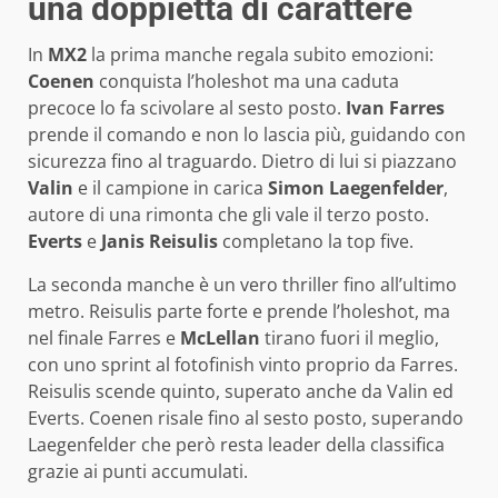
una doppietta di carattere
In
MX2
la prima manche regala subito emozioni:
Coenen
conquista l’holeshot ma una caduta
precoce lo fa scivolare al sesto posto.
Ivan Farres
prende il comando e non lo lascia più, guidando con
sicurezza fino al traguardo. Dietro di lui si piazzano
Valin
e il campione in carica
Simon Laegenfelder
,
autore di una rimonta che gli vale il terzo posto.
Everts
e
Janis Reisulis
completano la top five.
La seconda manche è un vero thriller fino all’ultimo
metro. Reisulis parte forte e prende l’holeshot, ma
nel finale Farres e
McLellan
tirano fuori il meglio,
con uno sprint al fotofinish vinto proprio da Farres.
Reisulis scende quinto, superato anche da Valin ed
Everts. Coenen risale fino al sesto posto, superando
Laegenfelder che però resta leader della classifica
grazie ai punti accumulati.