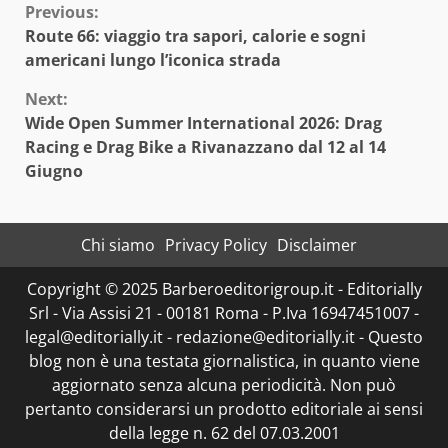
Continue
Previous:
Route 66: viaggio tra sapori, calorie e sogni
Reading
americani lungo l’iconica strada
Next:
Wide Open Summer International 2026: Drag
Racing e Drag Bike a Rivanazzano dal 12 al 14
Giugno
Chi siamo
Privacy Policy
Disclaimer
Copyright © 2025 Barberoeditorigroup.it - Editorially
Srl - Via Assisi 21 - 00181 Roma - P.Iva 16947451007 -
legal@editorially.it - redazione@editorially.it - Questo
blog non è una testata giornalistica, in quanto viene
aggiornato senza alcuna periodicità. Non può
pertanto considerarsi un prodotto editoriale ai sensi
della legge n. 62 del 07.03.2001