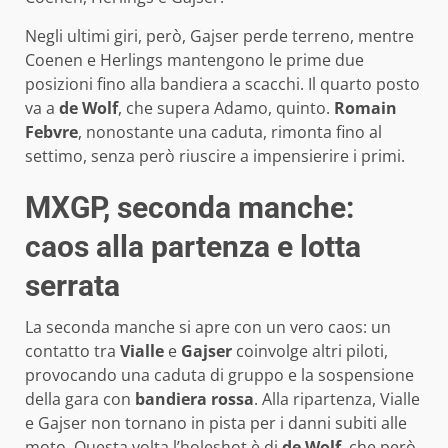
Negli ultimi giri, però, Gajser perde terreno, mentre
Coenen e Herlings mantengono le prime due
posizioni fino alla bandiera a scacchi. Il quarto posto
va a
de Wolf
, che supera Adamo, quinto.
Romain
Febvre
, nonostante una caduta, rimonta fino al
settimo, senza però riuscire a impensierire i primi.
MXGP, seconda manche:
caos alla partenza e lotta
serrata
La seconda manche si apre con un vero caos: un
contatto tra
Vialle
e
Gajser
coinvolge altri piloti,
provocando una caduta di gruppo e la sospensione
della gara con
bandiera rossa
. Alla ripartenza, Vialle
e Gajser non tornano in pista per i danni subiti alle
moto. Questa volta l’holeshot è di
de Wolf
, che però