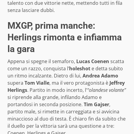
talento con due vittorie nette, mettendo tutti in fila
senza lasciare dubbi.
MXGP, prima manche:
Herlings rimonta e infiamma
la gara
Appena si spegne il semaforo,
Lucas Coenen
scatta
come un razzo, conquista l’
holeshot
e detta subito
un ritmo incalzante. Dietro di lui,
Andrea Adamo
supera
Tom Vialle
, ma il vero protagonista è
Jeffrey
Herlings
. Partito in modo incerto, l’
“olandese volante”
si riprende alla grande, infilando Adamo e
portandosi in seconda posizione.
Tim Gajser
,
partito male, si rimette in carreggiata e si avvicina
minaccioso al duo di testa. È chiaro fin da subito che
il duello per la vittoria sarà una questione a tre:
Coenen, Herlings e Gajser.